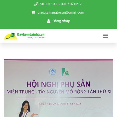
090.333.1985
-
09.87.87.0217
giasutainangtre.vn@gmail.com
Đăng nhập