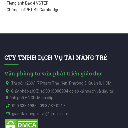
- Tiếng anh Bậc 4 VSTEP
- Chứng chỉ PET B2 Cambridge
CTY TNHH DỊCH VỤ TÀI NĂNG TRẺ
Văn phòng tư vấn phát triển giáo dục
Trụ sở: 1269/17 Phạm Thế Hiển, Phường 5, Quận 8, HCM
Giấy phép ĐKKD số 0316086934 do sở kế hoạch và đầu tư
thành phố Hồ Chí Minh cấp
090.333.1985
-
09.87.87.0217
giasutainangtre.vn@gmail.com