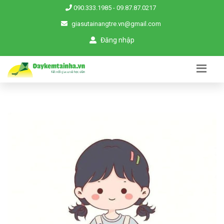
090.333.1985
-
09.87.87.0217
giasutainangtre.vn@gmail.com
Đăng nhập