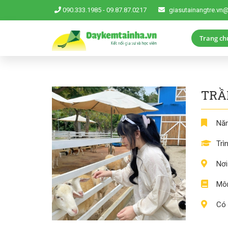
090.333.1985
-
09.87.87.0217
giasutainangtre.vn
Trang ch
TRẦ
Năm
Trì
Nơi
Môn
Có 