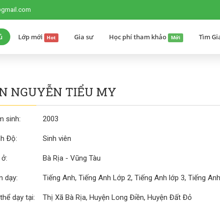
@gmail.com
ủ
Lớp mới
Gia sư
Học phí tham khảo
Tìm Gi
Hot
Mới
N NGUYỄN TIỂU MY
 sinh:
2003
nh Độ:
Sinh viên
 ở:
Bà Rịa - Vũng Tàu
 dạy:
Tiếng Anh, Tiếng Anh Lớp 2, Tiếng Anh lớp 3, Tiếng Anh 
thể dạy tại:
Thị Xã Bà Rịa, Huyện Long Điền, Huyện Đất Đỏ