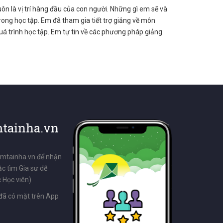
n là vị trí hàng đầu của con người. Những gì em sẽ và
trong học tập. Em đã tham gia tiết trợ giảng về môn
quá trình học tập. Em tự tin về các phương pháp giảng
tainha.vn
emtainha.vn để nhận
ặc tìm Gia sư dễ
 Học viên)
đã có mặt trên App