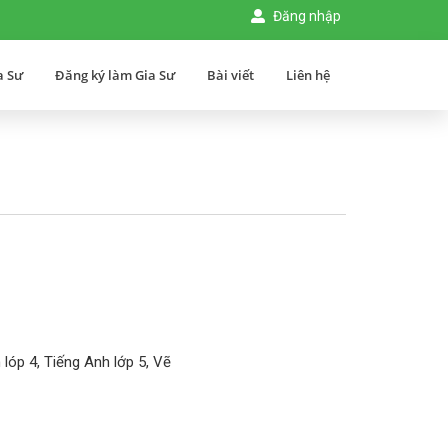
Đăng nhập
a Sư
Đăng ký làm Gia Sư
Bài viết
Liên hệ
lóp 4, Tiếng Anh lớp 5, Vẽ