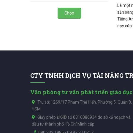
Là một n
sẵn sàng
Chọn
Tiếng An
dạy của 
CTY TNHH DỊCH VỤ TÀI NĂNG T
Văn phòng tư vấn phát triển giáo dục
Trụ sở: 1269/17 Phạm Thế Hiển, Phường 5, Quận 8,
HCM
Giấy phép ĐKKD số 0316086934 do sở kế hoạch và
đầu tư thành phố Hồ Chí Minh cấp
090.333.1985
-
09.87.87.0217