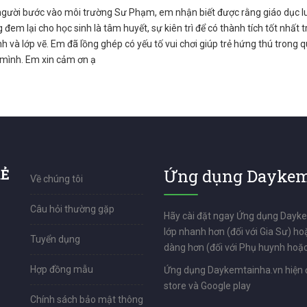
gười bước vào môi trường Sư Phạm, em nhận biết được rằng giáo dục luô
 đem lại cho học sinh là tâm huyết, sự kiên trì để có thành tích tốt nhất 
h và lớp vẽ. Em đã lồng ghép có yếu tố vui chơi giúp trẻ hứng thú trong 
mình. Em xin cảm ơn ạ
RẺ
Ứng dụng Daykem
Về chúng tôi
Câu hỏi thường gặp
Hãy cài đặt ngay Ứng dụng Dayk
lớp nhanh hơn (đối với Gia Sư) ho
Tuyển dụng
dàng hơn (đối với Phụ huynh hoặc
Hợp đồng mẫu
Ứng dụng Daykemtainha.vn hiện 
store và Google play
Chính sách bảo mật thông