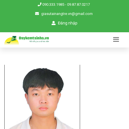
090.333.1985
-
09.87.87.0217
giasutainangtre.vn@gmail.com
Đăng nhập