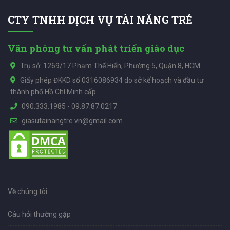
CTY TNHH DỊCH VỤ TÀI NĂNG TRẺ
Văn phòng tư vấn phát triển giáo dục
Trụ sở: 1269/17 Phạm Thế Hiển, Phường 5, Quận 8, HCM
Giấy phép ĐKKD số 0316086934 do sở kế hoạch và đầu tư
thành phố Hồ Chí Minh cấp
090.333.1985
-
09.87.87.0217
giasutainangtre.vn@gmail.com
Về chúng tôi
Câu hỏi thường gặp