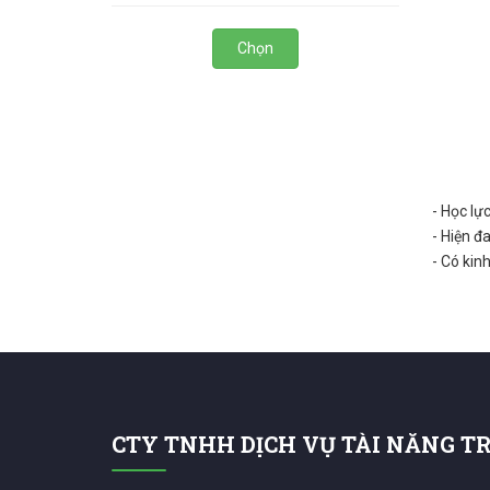
Chọn
- Học lự
- Hiện đ
- Có kin
CTY TNHH DỊCH VỤ TÀI NĂNG T