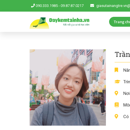
090.333.1985
-
09.87.87.0217
giasutainangtre.vn
Trang ch
Trầ
Năm
Trì
Nơi
Môn
Có 