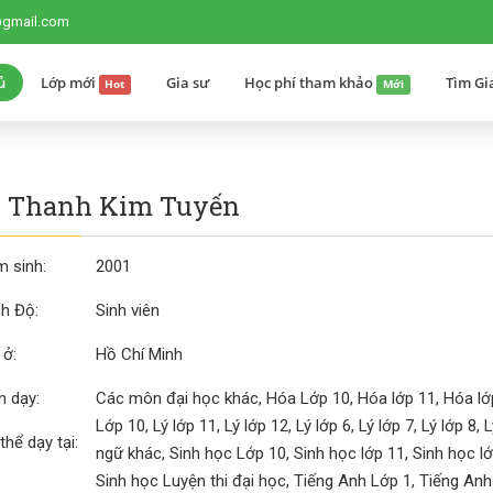
@gmail.com
ủ
Lớp mới
Gia sư
Học phí tham khảo
Tìm Gi
Hot
Mới
n Thanh Kim Tuyến
 sinh:
2001
nh Độ:
Sinh viên
 ở:
Hồ Chí Minh
 dạy:
Các môn đại học khác, Hóa Lớp 10, Hóa lớp 11, Hóa lớp 
Lớp 10, Lý lớp 11, Lý lớp 12, Lý lớp 6, Lý lớp 7, Lý lớp 8
thể dạy tại:
ngữ khác, Sinh học Lớp 10, Sinh học lớp 11, Sinh học lớp
Sinh học Luyện thi đại học, Tiếng Anh Lớp 1, Tiếng Anh