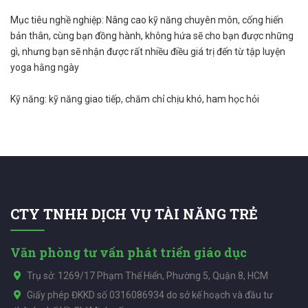
Mục tiêu nghề nghiệp: Nâng cao kỹ năng chuyên môn, cống hiến
bản thân, cùng bạn đồng hành, không hứa sẽ cho bạn được những
gì, nhưng bạn sẽ nhận được rất nhiều điều giá trị đến từ tập luyện
yoga hằng ngày
Kỹ năng: kỹ năng giao tiếp, chăm chỉ chịu khó, ham học hỏi
CTY TNHH DỊCH VỤ TÀI NĂNG TRẺ
Văn phòng tư vấn phát triển giáo dục
Trụ sở: 1269/17 Phạm Thế Hiển, Phường 5, Quận 8, HCM
Giấy phép ĐKKD số 0316086934 do sở kế hoạch và đầu tư