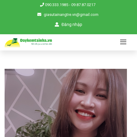
090.333.1985
-
09.87.87.0217
giasutainangtre.vn@gmail.com
Đăng nhập