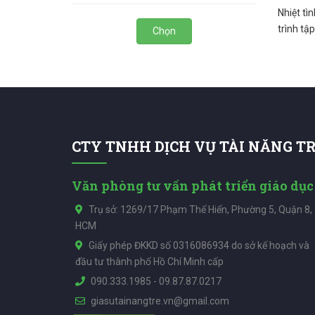
Nhiệt tì
trình tập
Chọn
CTY TNHH DỊCH VỤ TÀI NĂNG T
Văn phòng tư vấn phát triển giáo dục
Trụ sở: 1269/17 Phạm Thế Hiển, Phường 5, Quận 8,
HCM
Giấy phép ĐKKD số 0316086934 do sở kế hoạch và
đầu tư thành phố Hồ Chí Minh cấp
090.333.1985
-
09.87.87.0217
giasutainangtre.vn@gmail.com