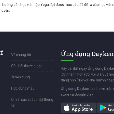
nh hướng dẫn học viên tập Yoga đạt được mục tiêu đã đề ra của học viên
 luyện.
RẺ
Ứng dụng Daykem
Về chúng tôi
Câu hỏi thường gặp
Hãy cài đặt ngay Ứng dụng Dayk
lớp nhanh hơn (đối với Gia Sư) ho
Tuyển dụng
dàng hơn (đối với Phụ huynh hoặc
Hợp đồng mẫu
Ứng dụng Daykemtainha.vn hiện 
store và Google play
Chính sách bảo mật thông
tin