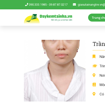
090.333.1985
-
09.87.87.0217
giasutainangtre.vn
Trang ch
Trần
Năm
Trì
Nơi
Môn
Có 