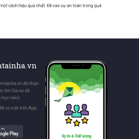
 một cách hiệu quả nhất. Đề cao sự an toàn trong quá
tainha.vn
emtainha.vn để nhận
ặc tìm Gia sư dễ
 Học viên)
đã có mặt trên App