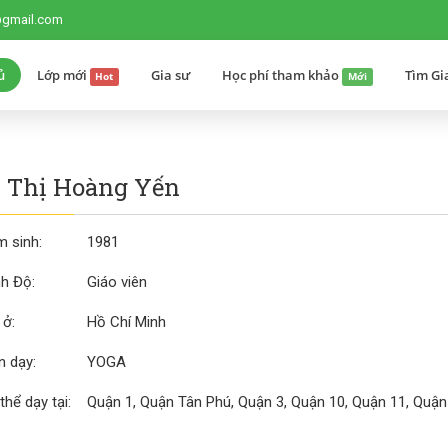
@gmail.com
ủ
Lớp mới
Gia sư
Học phí tham khảo
Tìm Gi
Hot
Mới
 Thị Hoàng Yến
 sinh:
1981
nh Độ:
Giáo viên
 ở:
Hồ Chí Minh
 dạy:
YOGA
thể dạy tại:
Quận 1, Quận Tân Phú, Quận 3, Quận 10, Quận 11, Quận