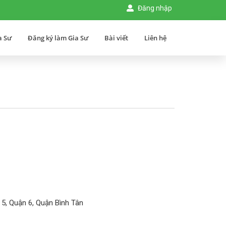
Đăng nhập
a Sư
Đăng ký làm Gia Sư
Bài viết
Liên hệ
 5, Quận 6, Quận Bình Tân