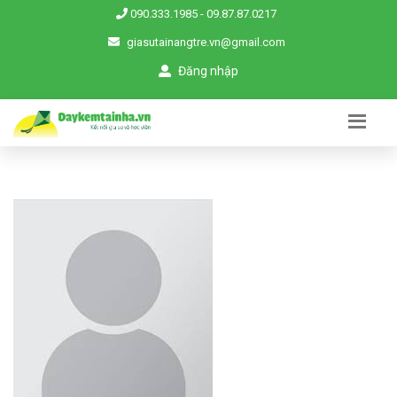
090.333.1985
-
09.87.87.0217
giasutainangtre.vn@gmail.com
Đăng nhập