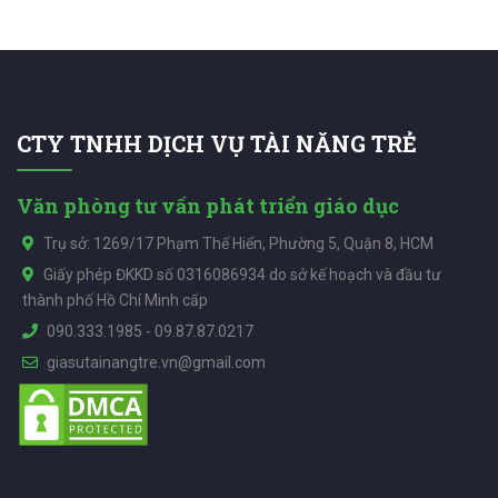
CTY TNHH DỊCH VỤ TÀI NĂNG TRẺ
Văn phòng tư vấn phát triển giáo dục
Trụ sở: 1269/17 Phạm Thế Hiển, Phường 5, Quận 8, HCM
Giấy phép ĐKKD số 0316086934 do sở kế hoạch và đầu tư
thành phố Hồ Chí Minh cấp
090.333.1985
-
09.87.87.0217
giasutainangtre.vn@gmail.com