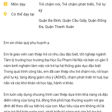
Môn dạy:
Trẻ chậm nói, Trẻ chậm phát triển, Trẻ tự
kỹ
Có thể dạy tại:
Quận Ba Đình, Quận Cầu Giấy, Quận Đống
Đa, Quận Thanh Xuân
Em xin chào quý phụ huynh ạ.
Em là giáo viên can thiệp trẻ có nhu cầu đặc biệt, tốt nghiệp ngành
Tâm lý trường học trường Đại Học Sư Phạm Hà Nội và hiện có gần 5
năm kinh nghiệm làm việc với trẻ tại hệ thống giáo dục đặc biệt.
Trong quá trình công tác, em đã can thiệp cho trẻ chậm nói, rối loạn
phổ tự kỷ, tăng động giảm chú ý (ADHD), chậm phát triển trí tuệ, bại
não và các khó khăn về học tập, hành vi khác.
Em luôn xây dựng chương trình can thiệp dựa trên khả năng và đặc
điểm riêng của từng trẻ, đồng thời phối hợp thường xuyên với gia
đình để theo dõi sự tiến bộ của con. Mục tiêu của em không chỉ là
giúp trẻ thể hiện ngôn ngữ, phát triển kỹ năng mà còn hỗ trợ trẻ