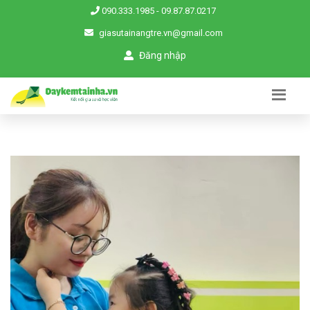
090.333.1985
-
09.87.87.0217
giasutainangtre.vn@gmail.com
Đăng nhập