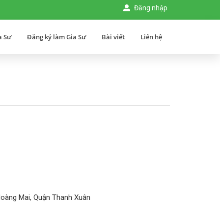
Đăng nhập
a Sư
Đăng ký làm Gia Sư
Bài viết
Liên hệ
Hoàng Mai, Quận Thanh Xuân