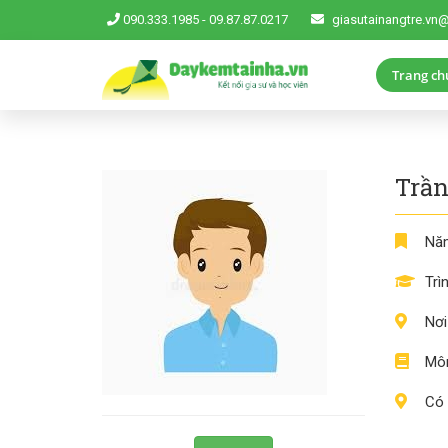
090.333.1985
-
09.87.87.0217
giasutainangtre.vn
Trang ch
Trần
Năm
Trì
Nơi
Môn
Có 