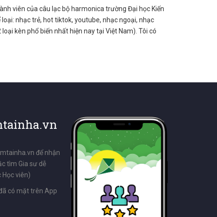
hành viên của câu lạc bộ harmonica trường Đại học Kiến
loại: nhạc trẻ, hot tiktok, youtube, nhạc ngoại, nhạc
oại kèn phổ biến nhất hiện nay tại Việt Nam). Tôi có
tainha.vn
emtainha.vn để nhận
ặc tìm Gia sư dễ
 Học viên)
đã có mặt trên App