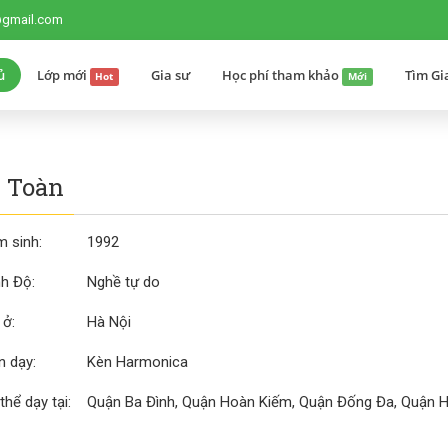
@gmail.com
ủ
Lớp mới
Gia sư
Học phí tham khảo
Tìm Gi
Hot
Mới
 Toàn
 sinh:
1992
nh Độ:
Nghề tự do
 ở:
Hà Nội
 dạy:
Kèn Harmonica
thể dạy tại:
Quận Ba Đình, Quận Hoàn Kiếm, Quận Đống Đa, Quận 