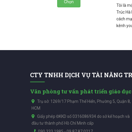
Chọn
Tôi là m
Trúc Hà 
cách mạn
kênh you
CTY TNHH DỊCH VỤ TÀI NĂNG T
Văn phòng tư vấn phát triển giáo dục
Trụ sở: 1269/17 Phạm Thế Hiển, Phường 5, Quận 8,
HCM
Giấy phép ĐKKD số 0316086934 do sở kế hoạch và
đầu tư thành phố Hồ Chí Minh cấp
090.333.1985
-
09.87.87.0217