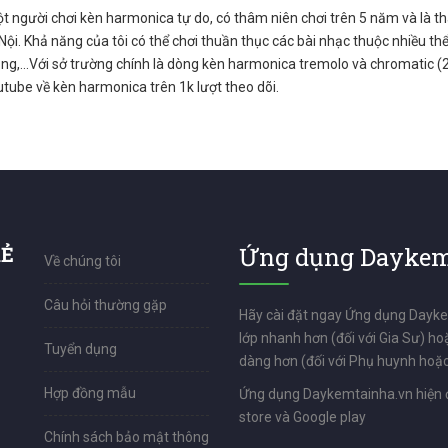
ột người chơi kèn harmonica tự do, có thâm niên chơi trên 5 năm và là t
Nội. Khả năng của tôi có thể chơi thuần thục các bài nhạc thuộc nhiều thể 
g,...Với sở trường chính là dòng kèn harmonica tremolo và chromatic (2 l
tube về kèn harmonica trên 1k lượt theo dõi.
RẺ
Ứng dụng Daykem
Về chúng tôi
Câu hỏi thường gặp
Hãy cài đặt ngay Ứng dụng Dayk
lớp nhanh hơn (đối với Gia Sư) ho
Tuyển dụng
dàng hơn (đối với Phụ huynh hoặc
Hợp đồng mẫu
Ứng dụng Daykemtainha.vn hiện 
store và Google play
Chính sách bảo mật thông