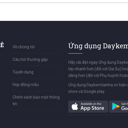
RẺ
Ứng dụng Daykem
Về chúng tôi
Câu hỏi thường gặp
Hãy cài đặt ngay Ứng dụng Dayk
lớp nhanh hơn (đối với Gia Sư) ho
Tuyển dụng
dàng hơn (đối với Phụ huynh hoặc
Hợp đồng mẫu
Ứng dụng Daykemtainha.vn hiện 
store và Google play
Chính sách bảo mật thông
tin