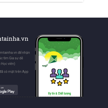
tainha.vn
emtainha.vn để nhận
ặc tìm Gia sư dễ
 Học viên)
đã có mặt trên App