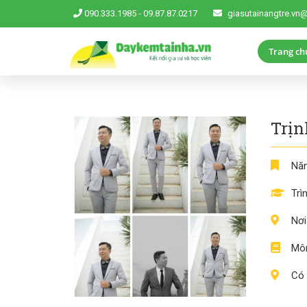
090.333.1985
-
09.87.87.0217
giasutainangtre.vn
Trang ch
Trịn
Năm
Trì
Nơi
Môn
Có 