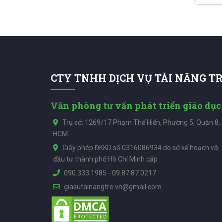
CTY TNHH DỊCH VỤ TÀI NĂNG T
Văn phòng tư vấn phát triển giáo dục
Trụ sở: 1269/17 Phạm Thế Hiển, Phường 5, Quận 8,
HCM
Giấy phép ĐKKD số 0316086934 do sở kế hoạch và
đầu tư thành phố Hồ Chí Minh cấp
090.333.1985
-
09.87.87.0217
giasutainangtre.vn@gmail.com