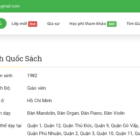
@gmail.com
ủ
Lớp mới
Gia sư
Học phí tham khảo
Tìm Gi
Hot
Mới
h Quốc Sách
 sinh:
1982
nh Độ:
Giáo viên
 ở:
Hồ Chí Minh
 dạy:
Đàn Mandolin, Đàn Organ, Đàn Piano, Đàn Violin
thể dạy tại:
Quận 1, Quận 12, Quận Thủ Đức, Quận 9, Quận Gò Vấp,
Quận Phú Nhuận, Quận 2, Quận 3, Quận 10, Quận 11, Qu