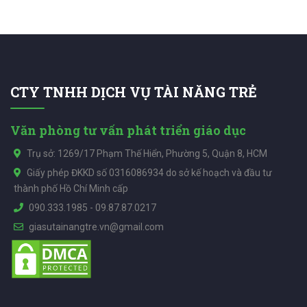
CTY TNHH DỊCH VỤ TÀI NĂNG TRẺ
Văn phòng tư vấn phát triển giáo dục
Trụ sở: 1269/17 Phạm Thế Hiển, Phường 5, Quận 8, HCM
Giấy phép ĐKKD số 0316086934 do sở kế hoạch và đầu tư
thành phố Hồ Chí Minh cấp
090.333.1985
-
09.87.87.0217
giasutainangtre.vn@gmail.com