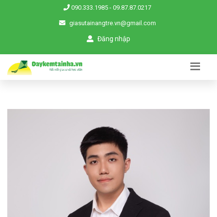
090.333.1985
-
09.87.87.0217
giasutainangtre.vn@gmail.com
Đăng nhập