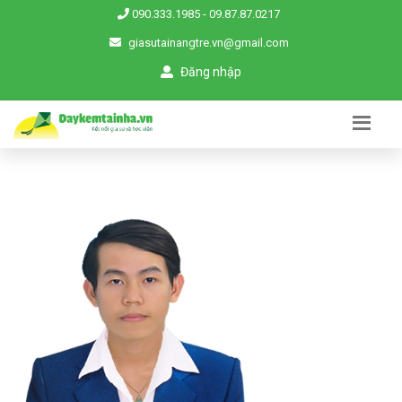
090.333.1985
-
09.87.87.0217
giasutainangtre.vn@gmail.com
Đăng nhập