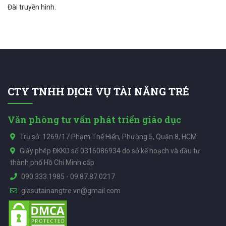
Đài truyền hình.
CTY TNHH DỊCH VỤ TÀI NĂNG TRẺ
Văn phòng tư vấn phát triển giáo dục
Trụ sở: 1269/17 Phạm Thế Hiển, Phường 5, Quận 8, HCM
Giấy phép ĐKKD số 0316086934 do sở kế hoạch và đầu tư
thành phố Hồ Chí Minh cấp
090.333.1985
-
09.87.87.0217
giasutainangtre.vn@gmail.com