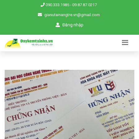
090.333.1985
-
09.87.87.0217
giasutainangtre.vn@gmail.com
Đăng nhập