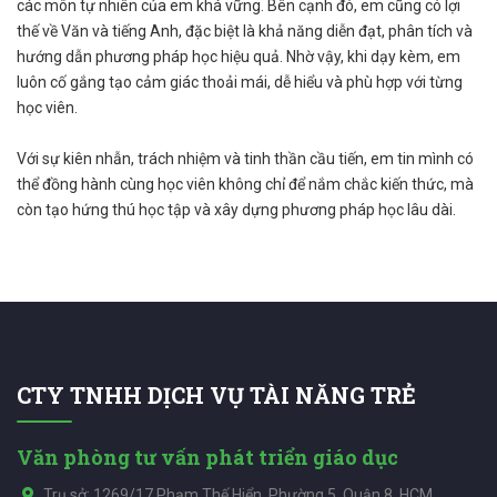
các môn tự nhiên của em khá vững. Bên cạnh đó, em cũng có lợi
thế về Văn và tiếng Anh, đặc biệt là khả năng diễn đạt, phân tích và
hướng dẫn phương pháp học hiệu quả. Nhờ vậy, khi dạy kèm, em
luôn cố gắng tạo cảm giác thoải mái, dễ hiểu và phù hợp với từng
học viên.
Với sự kiên nhẫn, trách nhiệm và tinh thần cầu tiến, em tin mình có
thể đồng hành cùng học viên không chỉ để nắm chắc kiến thức, mà
còn tạo hứng thú học tập và xây dựng phương pháp học lâu dài.
CTY TNHH DỊCH VỤ TÀI NĂNG TRẺ
Văn phòng tư vấn phát triển giáo dục
Trụ sở: 1269/17 Phạm Thế Hiển, Phường 5, Quận 8, HCM