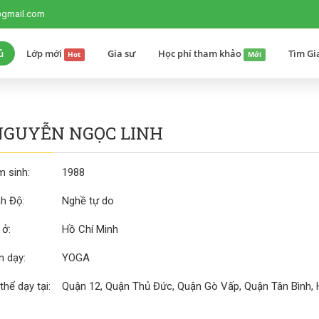
@gmail.com
ủ
Lớp mới
Gia sư
Học phí tham khảo
Tìm Gi
Hot
Mới
NGUYỄN NGỌC LINH
 sinh:
1988
nh Độ:
Nghề tự do
 ở:
Hồ Chí Minh
 dạy:
YOGA
thể dạy tại:
Quận 12, Quận Thủ Đức, Quận Gò Vấp, Quận Tân Bình,