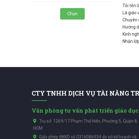
Tôi tên 
Là giáo 
Chọn
Chuyên m
Hướng dẫ
Kinh ng
Nhận lớp
CTY TNHH DỊCH VỤ TÀI NĂNG T
Văn phòng tư vấn phát triển giáo dục
Trụ sở: 1269/17 Phạm Thế Hiển, Phường 5, Quận 8,
HCM
Giấy phép ĐKKD số 0316086934 do sở kế hoạch và