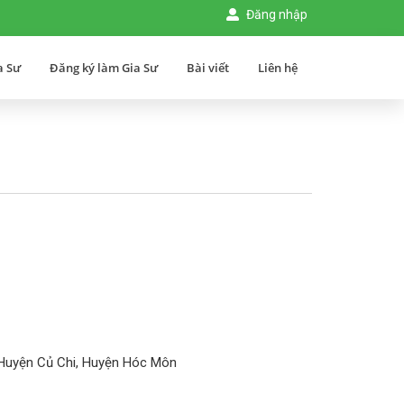
Đăng nhập
a Sư
Đăng ký làm Gia Sư
Bài viết
Liên hệ
 Huyện Củ Chi, Huyện Hóc Môn