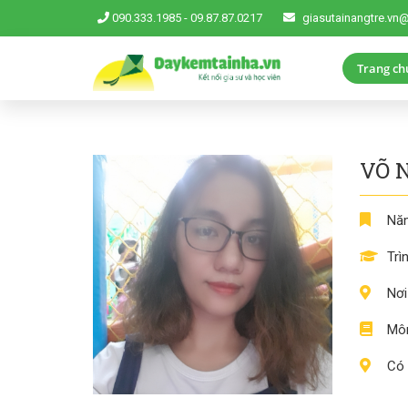
090.333.1985
-
09.87.87.0217
giasutainangtre.vn
Trang ch
VÕ 
Năm
Trì
Nơi
Môn
Có 