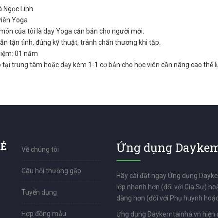
là Ngọc Linh
viên Yoga
ôn của tôi là dạy Yoga căn bản cho người mới.
n tận tình, đúng kỹ thuật, tránh chấn thương khi tập.
hiệm: 01 năm
 tại trung tâm hoặc dạy kèm 1-1 cơ bản cho học viên cần nâng cao thể l
RẺ
Ứng dụng Daykem
Về chúng tôi
Câu hỏi thường gặp
Hãy cài đặt ngay Ứng dụng Dayk
lớp nhanh hơn (đối với Gia Sư) ho
Tuyển dụng
dàng hơn (đối với Phụ huynh hoặc
Hợp đồng mẫu
Ứng dụng Daykemtainha.vn hiện 