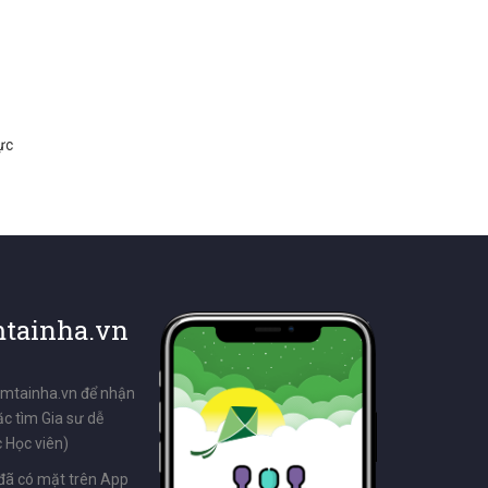
ực
tainha.vn
emtainha.vn để nhận
ặc tìm Gia sư dễ
 Học viên)
đã có mặt trên App