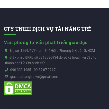
CTY TNHH DỊCH VỤ TÀI NĂNG TRẺ
Văn phòng tư vấn phát triển giáo dục
Trụ sở: 1269/17 Phạm Thế Hiển, Phường 5, Quận 8, HCM
Giấy phép ĐKKD số 0316086934 do sở kế hoạch và đầu tư
thành phố Hồ Chí Minh cấp
090.333.1985
-
09.87.87.0217
giasutainangtre.vn@gmail.com