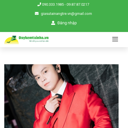
090.333.1985
-
09.87.87.0217
giasutainangtre.vn@gmail.com
Đăng nhập