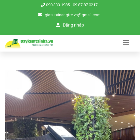
090.333.1985
-
09.87.87.0217
giasutainangtre.vn@gmail.com
Đăng nhập