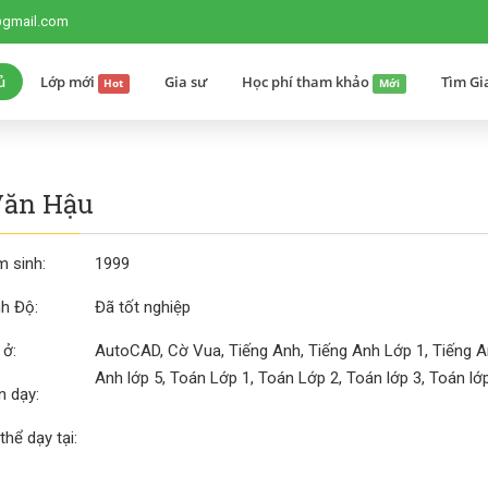
@gmail.com
ủ
Lớp mới
Gia sư
Học phí tham khảo
Tìm Gi
Hot
Mới
Văn Hậu
 sinh:
1999
nh Độ:
Đã tốt nghiệp
 ở:
AutoCAD, Cờ Vua, Tiếng Anh, Tiếng Anh Lớp 1, Tiếng An
Anh lớp 5, Toán Lớp 1, Toán Lớp 2, Toán lớp 3, Toán lớp
 dạy:
thể dạy tại: