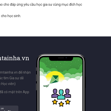
ao cho đáp ứng yêu cầu học gia sư cùng mục đích học
 cho học sinh.
tainha.vn
emtainha.vn để nhận
ặc tìm Gia sư dễ
 Học viên)
đã có mặt trên App