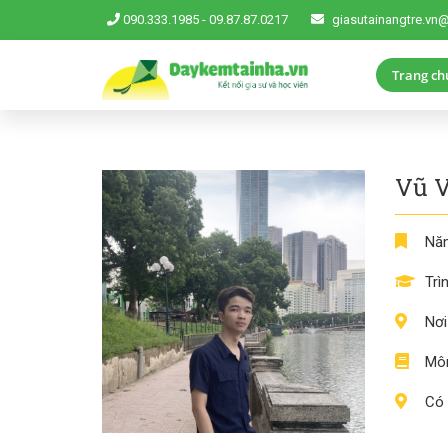
090.333.1985
-
09.87.87.0217
giasutainangtre.vn
Trang ch
Vũ 
Năm
Trì
Nơi
Môn
Có 