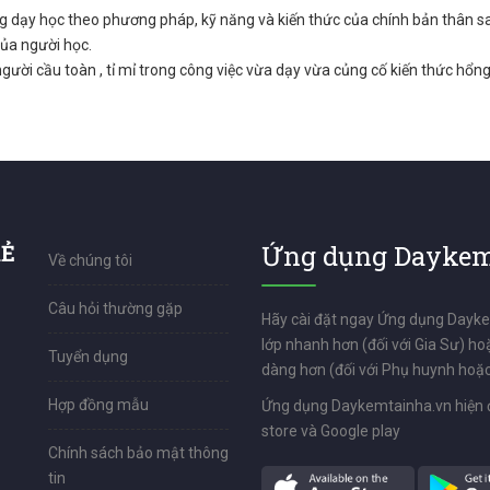
 dạy học theo phương pháp, kỹ năng và kiến thức của chính bản thân s
của người học.
gười cầu toàn , tỉ mỉ trong công việc vừa dạy vừa củng cố kiến thức hổng
RẺ
Ứng dụng Daykem
Về chúng tôi
Câu hỏi thường gặp
Hãy cài đặt ngay Ứng dụng Dayk
lớp nhanh hơn (đối với Gia Sư) ho
Tuyển dụng
dàng hơn (đối với Phụ huynh hoặc
Hợp đồng mẫu
Ứng dụng Daykemtainha.vn hiện 
store và Google play
Chính sách bảo mật thông
tin