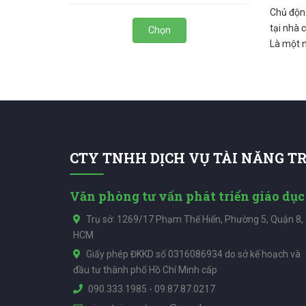
Chủ động
tại nhà 
Chọn
Là một n
CTY TNHH DỊCH VỤ TÀI NĂNG T
Văn phòng tư vấn phát triển giáo dục
Trụ sở: 1269/17 Phạm Thế Hiển, Phường 5, Quận 8,
HCM
Giấy phép ĐKKD số 0316086934 do sở kế hoạch và
đầu tư thành phố Hồ Chí Minh cấp
090.333.1985
-
09.87.87.0217