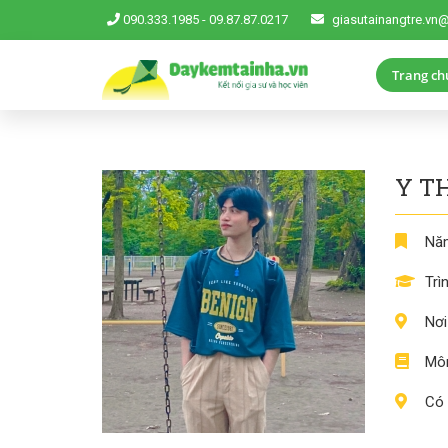
090.333.1985
-
09.87.87.0217
giasutainangtre.vn
Trang ch
Y TH
Năm
Trì
Nơi
Môn
Có 