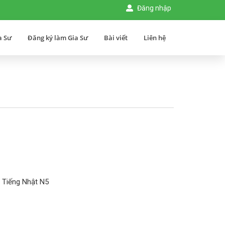
Đăng nhập
a Sư
Đăng ký làm Gia Sư
Bài viết
Liên hệ
, Tiếng Nhật N5