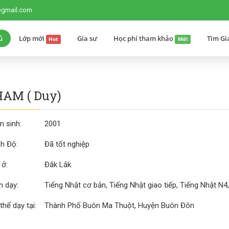
@gmail.com
ủ
Lớp mới
Gia sư
Học phí tham khảo
Tìm Gi
Hot
Mới
AM ( Duy)
 sinh:
2001
nh Độ:
Đã tốt nghiệp
 ở:
Đắk Lắk
 dạy:
Tiếng Nhật cơ bản, Tiếng Nhật giao tiếp, Tiếng Nhật N4
thể dạy tại:
Thành Phố Buôn Ma Thuột, Huyện Buôn Đôn