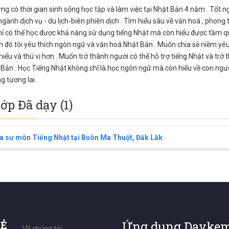
ừng có thời gian sinh sống học tập và làm việc tại Nhật Bản 4 năm . Tố
gành dịch vụ - du lịch-biên phiên dịch . Tìm hiểu sâu về văn hoá , phong t
ỉ có thể học được khả năng sử dụng tiếng Nhật mà còn hiểu được tầm qua
 đó tôi yêu thích ngôn ngữ và văn hoá Nhật Bản . Muốn chia sẻ niềm yêu
hiểu và thú vị hơn . Muốn trở thành người có thể hỗ trợ tiếng Nhật và trở
 Bản . Học Tiếng Nhật không chỉ là học ngôn ngữ mà còn hiểu về con ng
g tương lai .
lớp Đã dạy (1)
a sư môn Tiếng Nhật tại Buôn Ma Thuột, Đăk Lăk
RẺ
Ứng dụng Daykem
Về chúng tôi