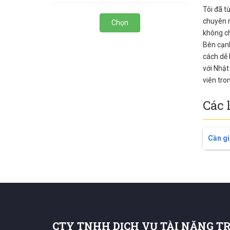
Tôi đã t
chuyên n
Chọn
không ch
Bên cạnh
cách dễ 
với Nhật
viên tron
Các 
Cần gi
CTY TNHH DỊCH VỤ TÀI NĂNG T