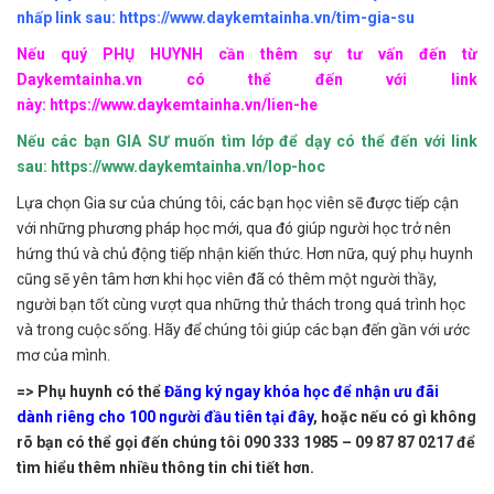
nhấp link sau:
https://www.daykemtainha.vn/tim-gia-su
Nếu quý PHỤ HUYNH cần thêm sự tư vấn đến từ
Daykemtainha.vn có thể đến với link
này:
https://www.daykemtainha.vn/lien-he
Nếu các bạn GIA SƯ muốn tìm lớp để dạy có thể đến với link
sau:
https://www.daykemtainha.vn/lop-hoc
Lựa chọn Gia sư của chúng tôi, các bạn học viên sẽ được tiếp cận
với những phương pháp học mới, qua đó giúp người học trở nên
hứng thú và chủ động tiếp nhận kiến thức. Hơn nữa, quý phụ huynh
cũng sẽ yên tâm hơn khi học viên đã có thêm một người thầy,
người bạn tốt cùng vượt qua những thử thách trong quá trình học
và trong cuộc sống. Hãy để chúng tôi giúp các bạn đến gần với ước
mơ của mình.
=> Phụ huynh có thể
Đăng ký ngay khóa học để nhận ưu đãi
dành riêng cho 100 người đầu tiên tại đây
,
hoặc nếu có gì không
rõ bạn có thể gọi đến chúng tôi
090 333 1985 – 09 87 87 0217
để
tìm hiểu thêm nhiều thông tin chi tiết hơn.