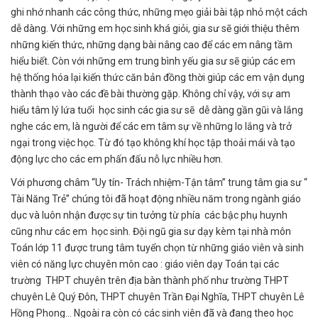
ghi nhớ nhanh các công thức, những mẹo giải bài tập nhỏ một cách
dễ dàng. Với những em học sinh khá giỏi, gia sư sẽ giới thiệu thêm
những kiến thức, những dạng bài nâng cao để các em nâng tầm
hiểu biết. Còn với những em trung bình yếu gia sư sẽ giúp các em
hệ thống hóa lại kiến thức căn bản đồng thời giúp các em vận dụng
thành thạo vào các đề bài thường gặp. Không chỉ vậy, với sự am
hiểu tâm lý lứa tuổi học sinh các gia sư sẽ dễ dàng gần gũi và lắng
nghe các em, là người để các em tâm sự về những lo lắng và trở
ngại trong việc học. Từ đó tạo không khí học tập thoải mái và tạo
động lực cho các em phấn đấu nỗ lực nhiều hơn.
Với phương châm “Uy tín- Trách nhiệm-Tận tâm” trung tâm gia sư “
Tài Năng Trẻ” chúng tôi đã hoạt động nhiều năm trong ngành giáo
dục và luôn nhận được sự tin tưởng từ phía các bậc phụ huynh
cũng như các em học sinh. Đội ngũ gia sư dạy kèm tại nhà môn
Toán lớp 11 được trung tâm tuyển chọn từ những giáo viên và sinh
viên có năng lực chuyên môn cao : giáo viên dạy Toán tại các
trường THPT chuyên trên địa bàn thành phố như trường THPT
chuyên Lê Quý Đôn, THPT chuyên Trần Đại Nghĩa, THPT chuyên Lê
Hồng Phong… Ngoài ra còn có các sinh viên đã và đang theo học