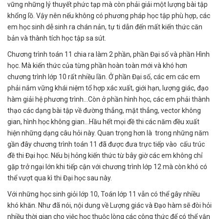
vững những lý thuyết phức tạp mà còn phải giải một lượng bài tập
khổng lồ. Vậy nên nếu không có phương pháp học tập phù hợp, các
em học sinh dễ sinh ra chán nản, tự ti dẫn đến mất kiến thức căn
bản và thành tích học tập sa sút.
Chương trình toán 11 chia ra làm 2 phần, phần Đại số và phần Hình
học. Mà kiến thức của từng phần hoàn toàn mới và khó hơn
chương trình lớp 10 rất nhiều lần. Ở phần Đại số, các em các em
phải nắm vững khái niệm tổ hợp xác xuất, giới hạn, lượng giác, đạo
hàm giải hệ phương trình…Còn ở phần hình học, các em phải thành
thạo các dạng bài tập về đường thẳng, mặt thẳng, vector không
gian, hình học không gian…Hầu hết mọi đề thi các năm đều xuất
hiện những dạng câu hỏi này. Quan trọng hơn là trong những năm
gần đây chương trình toán 11 đã được đưa trực tiếp vào cấu trúc
đề thi Đại học. Nếu bị hỏng kiến thức từ bây giờ các em không chỉ
gặp trở ngại lớn khi tiếp cận với chương trình lớp 12 mà còn khó có
thể vượt qua kì thi Đại học sau này.
Với những học sinh giỏi lớp 10, Toán lớp 11 vẫn có thể gây nhiều
khó khăn. Như đã nói, nội dung về Lượng giác và Đạo hàm sẽ đòi hỏi
nhiều thời gian cho việc học thuộc lòng các công thức để có thể vận