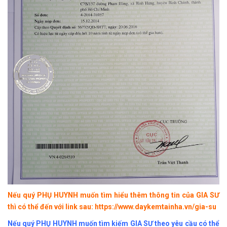
Nếu quý PHỤ HUYNH muốn tìm hiểu thêm thông tin của GIA SƯ
thì có thể đến với link sau:
https://www.daykemtainha.vn/gia-su
Nếu quý PHỤ HUYNH muốn tìm kiếm GIA SƯ theo yêu cầu có thể