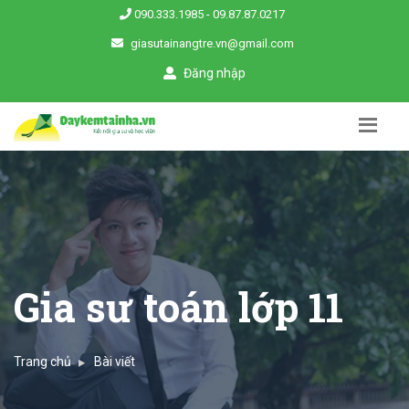
090.333.1985
-
09.87.87.0217
giasutainangtre.vn@gmail.com
Đăng nhập
Gia sư toán lớp 11
Trang chủ
Bài viết