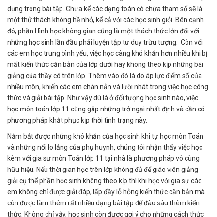
dụng trong bài tập. Chưa kể các dạng toán có chứa tham số sẽ là
một thử thách không hề nhỏ, kể cả với các học sinh giỏi. Bên cạnh
đó, phần Hình học không gian cũng là một thách thức lớn đối với
những học sinh lần đầu phải luyện tập tư duy trừu tượng. Còn với
các em học trung bình yếu, việc học càng khó khăn hơn nhiều khi bị
mất kiến thức căn bản của lớp dưới hay không theo kịp những bài
giảng của thầy cô trên lớp. Thêm vào đó là do áp lực điểm số của
nhiều môn, khiến các em chán nản và lười nhát trong việc học công
thức và giải bài tập. Như vậy dù là ở đối tượng học sinh nào, việc
học môn toán lớp 11 cũng gặp những trở ngại nhất định và cần có
phương pháp khắt phục kịp thời tình trạng này.
Nắm bắt được những khó khăn của học sinh khi tự học môn Toán
và những nổi lo lắng của phụ huynh, chúng tôi nhận thấy việc học
kèm với gia sư môn Toán lớp 11 tại nhà là phương pháp vô cùng
hữu hiệu. Nếu thời gian học trên lớp không đủ để giáo viên giảng
giải cụ thể phần học sinh không theo kịp thì khi học với gia sư các
em không chỉ được giải đáp, lấp đầy lỗ hỏng kiến thức căn bản mà
còn được làm thêm rất nhiều dạng bài tập để đào sâu thêm kiến
thức. Không chỉ vậy, học sinh còn được gợi ý cho những cách thức