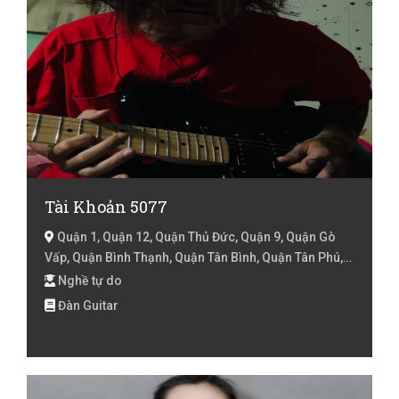
Tài Khoản 5077
Quận 1, Quận 12, Quận Thủ Đức, Quận 9, Quận Gò
Vấp, Quận Bình Thạnh, Quận Tân Bình, Quận Tân Phú,
Quận Phú Nhuận, Quận 2, Quận 3, Quận 10, Quận 11,
Nghề tự do
Quận 4, Quận 5, Quận 6, Quận 8, Quận Bình Tân, Quận
Đàn Guitar
7, Huyện Bình Chánh, Huyện Nhà Bè, Huyện Cần Giờ,
Hồ Chí Minh