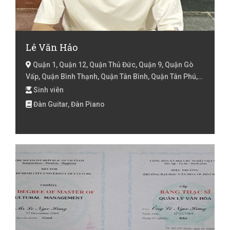
Lê Văn Hảo
Quận 1, Quận 12, Quận Thủ Đức, Quận 9, Quận Gò
Vấp, Quận Bình Thạnh, Quận Tân Bình, Quận Tân Phú,
Quận Phú Nhuận, Quận 2, Quận 3, Quận 10, Quận 11,
Sinh viên
Quận 4, Quận 5, Quận 6, Quận 8, Quận Bình Tân, Quận
Đàn Guitar, Đàn Piano
7, Huyện Củ Chi, Huyện Hóc Môn, Huyện Bình Chánh,
Huyện Nhà Bè, Hồ Chí Minh