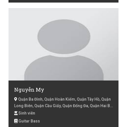
Nguyễn My
Quận Ba Đình, Quận Hoàn Kiếm, Quận Tây Hồ, Quận
Long Biên, Quận Cầu Giấy, Quận Đống Đa, Quận Hai Bà
Trưng, Quận Hoàng Mai, Quận Thanh Xuân, Quận Hà
Sinh viên
Đông, Hà Nội
Guitar Bass