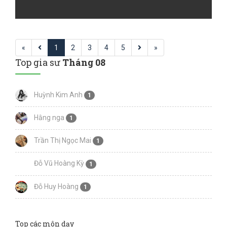
«
1
2
3
4
5
»
Top gia sư
Tháng 08
Huỳnh Kim Anh
1
Hằng nga
1
Trần Thị Ngọc Mai
1
Đỗ Vũ Hoàng Kỳ
1
Đỗ Huy Hoàng
1
Top các môn dạy