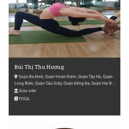
Bùi Thị Thu Hương
Quận Ba Đình, Quận Hoàn Kiếm, Quận Tây Hồ, Quận
Long Biên, Quận Cầu Giấy, Quận Đống Đa, Quận Hai Bà
Trưng, Quận Hoàng Mai, Quận Thanh Xuân, Huyện Từ
Giáo viên
Liêm, Huyện Thanh Trì, Quận Hà Đông, Hà Nội
YOGA