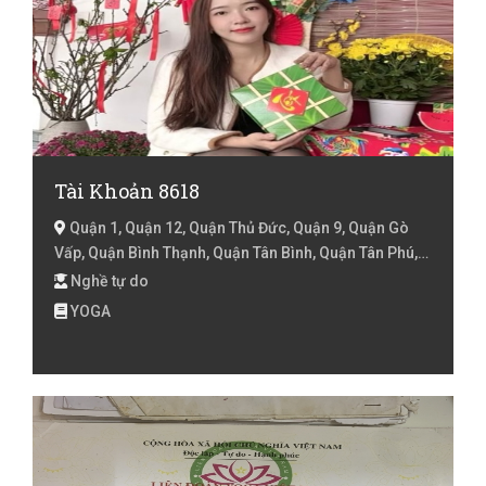
Tài Khoản 8618
Quận 1, Quận 12, Quận Thủ Đức, Quận 9, Quận Gò
Vấp, Quận Bình Thạnh, Quận Tân Bình, Quận Tân Phú,
Quận Phú Nhuận, Quận 2, Quận 3, Quận 10, Hồ Chí
Nghề tự do
Minh
YOGA