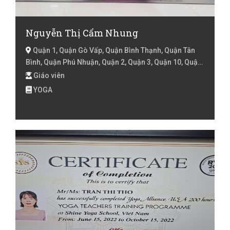
Nguyễn Thị Cẩm Nhung
Quận 1, Quận Gò Vấp, Quận Bình Thạnh, Quận Tân
Bình, Quận Phú Nhuận, Quận 2, Quận 3, Quận 10, Quận
11, Quận 4, Quận 5, Hồ Chí Minh
Giáo viên
YOGA