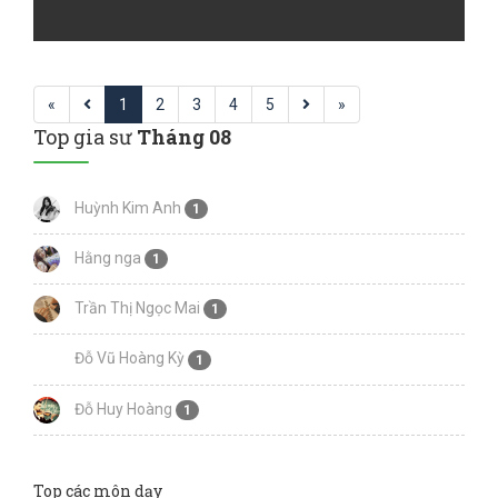
«
1
2
3
4
5
»
Top gia sư
Tháng 08
Huỳnh Kim Anh
1
Hằng nga
1
Trần Thị Ngọc Mai
1
Đỗ Vũ Hoàng Kỳ
1
Đỗ Huy Hoàng
1
Top các môn dạy