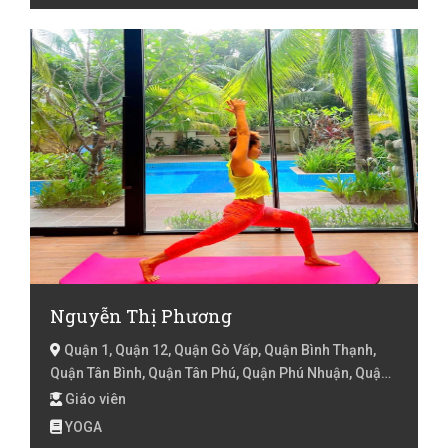
Nguyễn Thị Phương
Quận 1, Quận 12, Quận Gò Vấp, Quận Bình Thạnh,
Quận Tân Bình, Quận Tân Phú, Quận Phú Nhuận, Quận
3, Quận 10, Quận 6, Quận Bình Tân, Quận 7, Hồ Chí
Giáo viên
Minh
YOGA