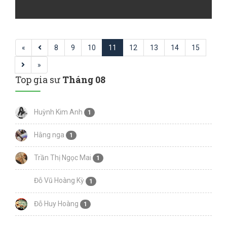
«
8
9
10
11
12
13
14
15
»
Top gia sư
Tháng 08
Huỳnh Kim Anh
1
Hằng nga
1
Trần Thị Ngọc Mai
1
Đỗ Vũ Hoàng Kỳ
1
Đỗ Huy Hoàng
1