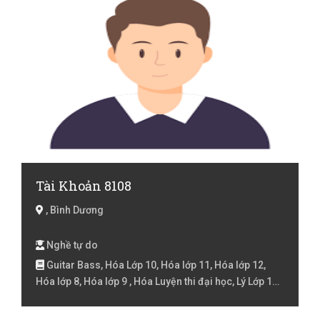
Tiếng Anh lớp 7, Tiếng Anh lớp 8, Tiếng Anh lớp 9 ,
Tiếng Anh online, Tiếng Nhật, Tiếng Nhật các chương
trình khác, Tiếng Nhật cho người đi làm, Tiếng Nhật
cho trẻ em, Tiếng Nhật chuyên ngành, Tiếng Nhật cơ
bản, Tiếng Nhật dịch thuật, Tiếng Nhật giao tiếp, Tiếng
Nhật luyện viết, Tiếng Nhật N2, Tiếng Nhật N3, Tiếng
Nhật N4, Tiếng Nhật N5, Tiếng Nhật online, Tiếng Việt
Lớp 1, Tiếng Việt Lớp 2, Tiếng Việt lớp 3, Tiếng Việt lóp
4, Tiếng Việt lớp 5
Tài Khoản 8108
, Bình Dương
Nghề tự do
Guitar Bass, Hóa Lớp 10, Hóa lớp 11, Hóa lớp 12,
Hóa lớp 8, Hóa lớp 9 , Hóa Luyện thi đại học, Lý Lớp 10,
Lý lớp 11, Lý lớp 12, Lý lớp 6, Lý lớp 7, Lý lớp 8, Lý lớp 9 ,
Tennis, Toán cao cấp, Toán Lớp 10, Toán lớp 11, Toán