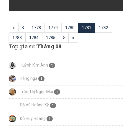
«
1778
1779
1780
1781
1782
1783
1784
1785
»
Top gia sư
Tháng 08
Huỳnh Kim Anh
1
Hằng nga
1
Trần Thị Ngọc Mai
1
Đỗ Vũ Hoàng Kỳ
1
Đỗ Huy Hoàng
1