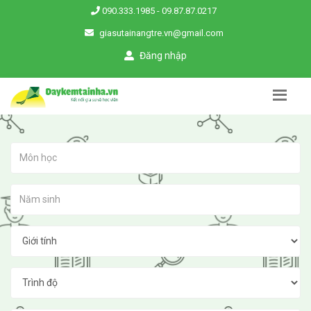
090.333.1985
-
09.87.87.0217
giasutainangtre.vn@gmail.com
Đăng nhập