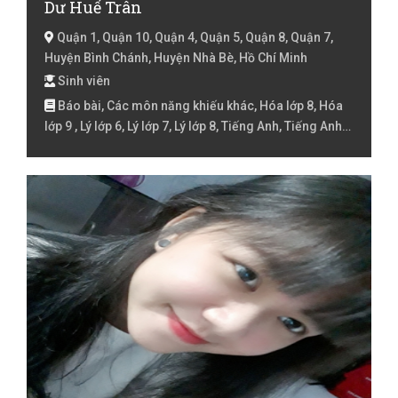
Dư Huế Trân
Quận 1, Quận 10, Quận 4, Quận 5, Quận 8, Quận 7,
Huyện Bình Chánh, Huyện Nhà Bè, Hồ Chí Minh
Sinh viên
Báo bài, Các môn năng khiếu khác, Hóa lớp 8, Hóa
lớp 9 , Lý lớp 6, Lý lớp 7, Lý lớp 8, Tiếng Anh, Tiếng Anh
cho học sinh trường quốc tế, Tiếng Anh lóp 4, Tiếng
Anh lớp 5, Tiếng Anh lớp 6, Tiếng Anh lớp 8, Toán Lớp
10, Toán lớp 3, Toán lớp 4, Toán lớp 5, Toán lớp 6, Toán
lớp 7, Toán lớp 8, Toán lớp 9 , Văn lớp 7, Văn lớp 8, Văn
lớp 9 , Đàn Guitar, Đàn Piano