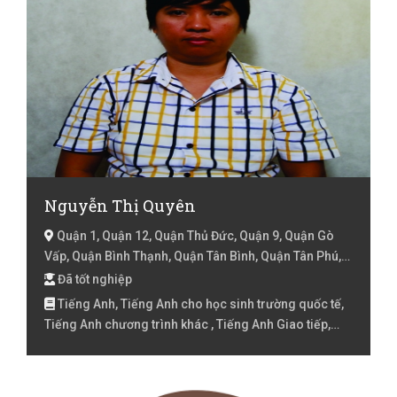
Nguyễn Thị Quyên
Quận 1, Quận 12, Quận Thủ Đức, Quận 9, Quận Gò
Vấp, Quận Bình Thạnh, Quận Tân Bình, Quận Tân Phú,
Quận Phú Nhuận, Quận 2, Quận 3, Quận 10, Quận 11,
Đã tốt nghiệp
Quận 4, Quận 5, Quận 6, Quận 8, Quận Bình Tân, Quận
Tiếng Anh, Tiếng Anh cho học sinh trường quốc tế,
7, Huyện Hóc Môn, Huyện Bình Chánh, Hồ Chí Minh
Tiếng Anh chương trình khác , Tiếng Anh Giao tiếp,
Tiếng Anh Lớp 1, Tiếng Anh Lớp 10, Tiếng Anh lớp 11,
Tiếng Anh lớp 12, Tiếng Anh Lớp 2, Tiếng Anh lớp 3,
Tiếng Anh lóp 4, Tiếng Anh lớp 5, Tiếng Anh lớp 6,