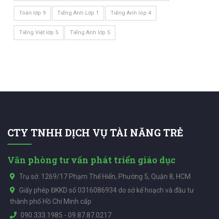
Toán lớp 9
Tiếng Anh Lớp 1
Tiếng Anh lóp 4
Tiếng Việt lớp 5
Tiếng Anh lớp 5
CTY TNHH DỊCH VỤ TÀI NĂNG TRẺ
Văn phòng tư vấn phát triển giáo dục
Trụ sở: 1269/17 Phạm Thế Hiển, Phường 5, Quận 8, HCM
Giấy phép ĐKKD số 0316086934 do sở kế hoạch và đầu tư
thành phố Hồ Chí Minh cấp
090.333.1985
-
09.87.87.0217