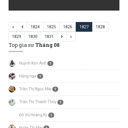
«
1824
1825
1826
1827
1828
1829
1830
1831
»
Top gia sư
Tháng 08
Huỳnh Kim Anh
1
Hằng nga
1
Trần Thị Ngọc Mai
1
Trần Thị Thanh Thúy
1
Đỗ Vũ Hoàng Kỳ
1
Đoàn Thị Mai