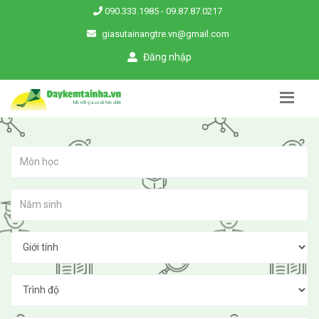
090.333.1985
-
09.87.87.0217
giasutainangtre.vn@gmail.com
Đăng nhập