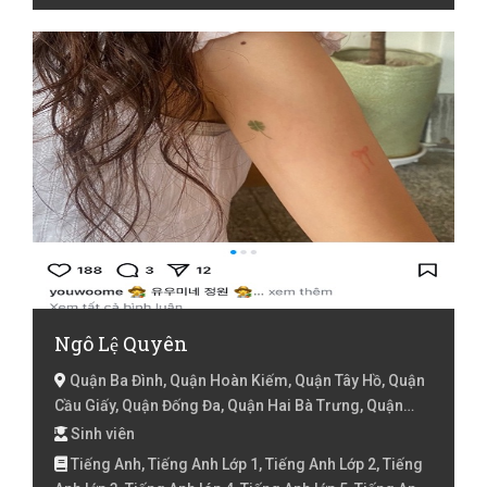
Ngô Lệ Quyên
Quận Ba Đình, Quận Hoàn Kiếm, Quận Tây Hồ, Quận
Cầu Giấy, Quận Đống Đa, Quận Hai Bà Trưng, Quận
Hoàng Mai, Quận Thanh Xuân, Huyện Từ Liêm, Hà Nội
Sinh viên
Tiếng Anh, Tiếng Anh Lớp 1, Tiếng Anh Lớp 2, Tiếng