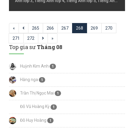
Anh lớp 3, Tiếng Anh lóp 4, Tiếng Anh lớp 5, Tiếng Anh
lớp 6, Tiếng Anh lớp 7, Tiếng Anh lớp 8, Tiếng Anh
online, Tiếng Việt Lớp 1, Tiếng Việt Lớp 2, Tiếng Việt
lớp 3, Tiếng Việt lóp 4, Tiếng Việt lớp 5, Toán Lớp 1,
«
Toán Lớp 2, Toán lớp 3, Toán lớp 4, Toán lớp 5, Toán lớp
265
266
267
268
269
270
6, Toán lớp 7
271
272
»
Top gia sư
Tháng 08
Huỳnh Kim Anh
1
Hằng nga
1
Trần Thị Ngọc Mai
1
Đỗ Vũ Hoàng Kỳ
1
Đỗ Huy Hoàng
1