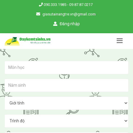
090.333.1985
-
09.87.87.0217
giasutainangtre.vn@gmail.com
Đăng nhập