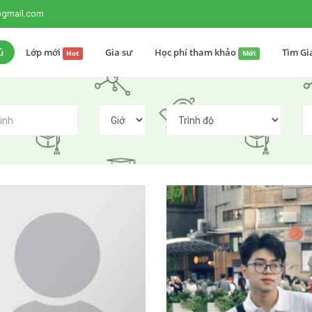
@gmail.com
ủ
Lớp mới
Gia sư
Học phí tham khảo
Tìm Gi
Hot
Mới