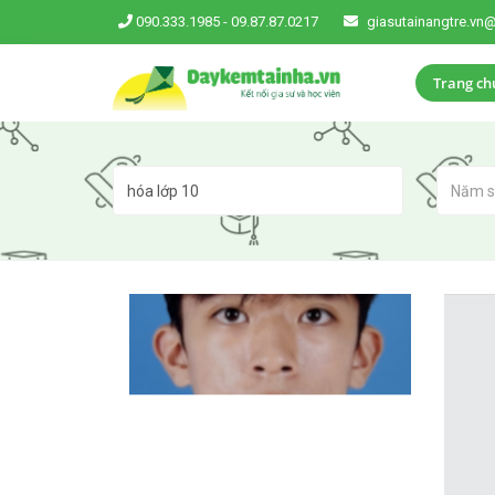
090.333.1985
-
09.87.87.0217
giasutainangtre.vn
Trang ch