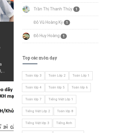
Trần Thị Thanh Thúy
1
Đỗ Vũ Hoàng Kỳ
1
Đỗ Huy Hoàng
1
ơ
Top các môn dạy
a
,
Toán lớp 3
Toán Lớp 2
Toán Lớp 1
n lớp
Toán lớp 4
Toán lớp 5
Toán lớp 6
Toán lớp 7
Tiếng Việt Lớp 1
Tiếng Việt Lớp 2
Toán lớp 8
Tiếng Việt lớp 3
Tiếng Anh