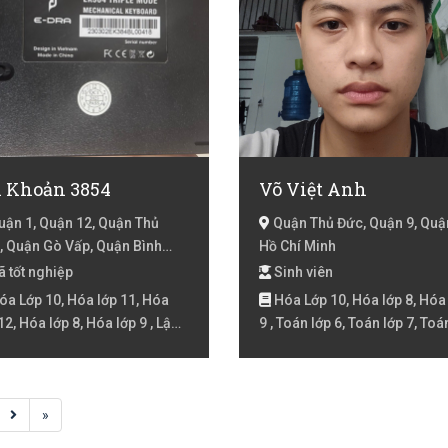
i Khoản 3854
Võ Việt Anh
ận 1, Quận 12, Quận Thủ
Quận Thủ Đức, Quận 9, Quận
, Quận Gò Vấp, Quận Bình
Hồ Chí Minh
nh, Quận Tân Bình, Quận 2,
 tốt nghiệp
Sinh viên
n 3, Quận 10, Quận 11, Quận
a Lớp 10, Hóa lớp 11, Hóa
Hóa Lớp 10, Hóa lớp 8, Hóa
uận 5, Quận 6, Quận 8, Quận
12, Hóa lớp 8, Hóa lớp 9 , Lập
9 , Toán lớp 6, Toán lớp 7, Toá
h Tân, Quận 7, Hồ Chí Minh
h, Lập trình web, Lý Lớp 10, Lý
lớp 8, Toán lớp 9
11, Lý lớp 12, Lý lớp 6, Lý lớp 7,
ớp 8, Lý lớp 9 , Maths, Toán Lớp
Toán lớp 11, Toán lớp 12, Toán
»
6, Toán lớp 7, Toán lớp 8, Toán