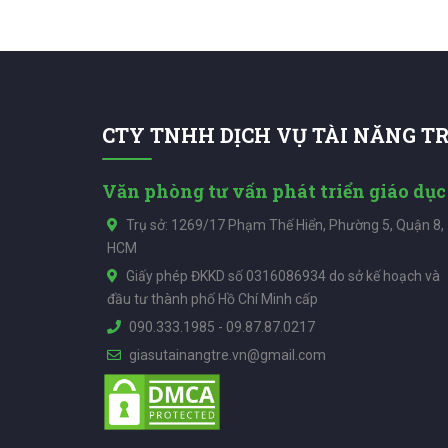
Huyện Đan Phượng, Huyện Hoài
11, Toán lớp 12, Toán Lớp 2, Toán
lớp 
Đức, Huyện Quốc Oai, Huyện
lớp 3, Toán lớp 4, Toán lớp 5, Toán
Thạch Thất, Huyện Chương Mỹ,
lớp 6, Toán lớp 7, Toán lớp 8, Toán
Huyện Thanh Oai, Huyện Thường
lớp 9 , Toán Luyện thi đại học
Tín, Huyện Phú Xuyên, Huyện Ứng
Hòa, Huyện Mỹ Đức, Hà Nội
CTY TNHH DỊCH VỤ TÀI NĂNG T
Văn phòng tư vấn phát triển giáo dục
Trụ sở: 1269/17 Phạm Thế Hiển, Phường 5, Quận 8,
HCM
Giấy phép ĐKKD số 0316086934 do sở kế hoạch và
đầu tư thành phố Hồ Chí Minh cấp
090.333.1985
-
09.87.87.0217
giasutainangtre.vn@gmail.com