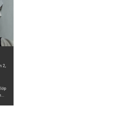
 2,
 lớp
n