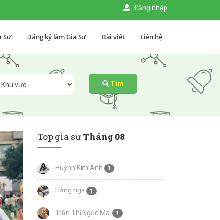
Đăng nhập
a Sư
Đăng ký làm Gia Sư
Bài viết
Liên hệ
Tìm
Top gia sư
Tháng 08
Huỳnh Kim Anh
1
Hằng nga
1
Trần Thị Ngọc Mai
1