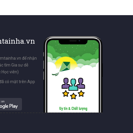
tainha.vn
emtainha.vn để nhận
ặc tìm Gia sư dễ
 Học viên)
đã có mặt trên App