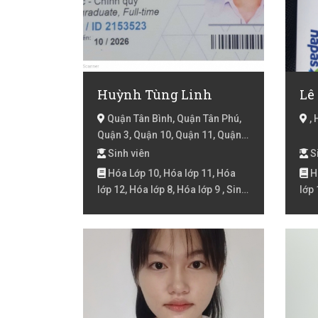
Huỳnh Tùng Linh
Lê
Quận Tân Bình, Quận Tân Phú,
, 
Quận 3, Quận 10, Quận 11, Quận
5, Quận 6, Quận Bình Tân, Hồ Chí
Sinh viên
Si
Minh
Hóa Lớp 10, Hóa lớp 11, Hóa
Hó
lớp 12, Hóa lớp 8, Hóa lớp 9 , Sinh
lớp 
học lớp 6, Sinh học lớp 7, Sinh
học lớp 8, Sinh học lớp 9 , Sinh
học Luyện thi đại học