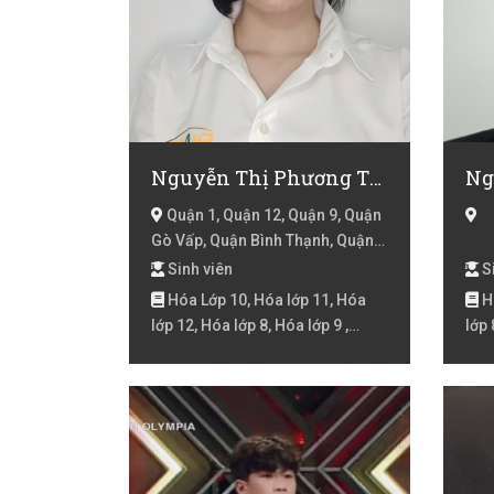
Nguyễn Thị Phương Thảo
Ng
Quận 1, Quận 12, Quận 9, Quận
Gò Vấp, Quận Bình Thạnh, Quận
2, Quận 3, Quận 4, Quận Bình Tân,
Sinh viên
Si
Hồ Chí Minh
Hóa Lớp 10, Hóa lớp 11, Hóa
Hó
lớp 12, Hóa lớp 8, Hóa lớp 9 ,
lớp 
Khoa học tự nhiên, Lý lớp 6, Lý lớp
Lý l
7, Lý lớp 8, Toán Lớp 10, Toán lớp
Toán
11, Toán lớp 12, Toán lớp 6, Toán
Toá
lớp 7, Toán lớp 8, Toán lớp 9