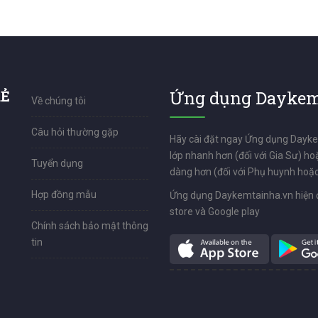
9
RẺ
Ứng dụng Daykem
Về chúng tôi
Câu hỏi thường gặp
Hãy cài đặt ngay Ứng dụng Dayk
lớp nhanh hơn (đối với Gia Sư) ho
Tuyển dụng
dàng hơn (đối với Phụ huynh hoặc
Hợp đồng mẫu
Ứng dụng Daykemtainha.vn hiện 
store và Google play
Chính sách bảo mật thông
tin