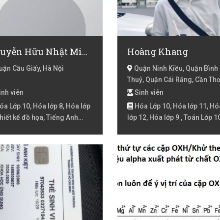
Nguyễn Hữu Nhật Minh
Hoàng Khang
ận Cầu Giấy, Hà Nội
Quận Ninh Kiều, Quận Bình
Thuỷ, Quận Cái Răng, Cần Th
nh viên
Sinh viên
a Lớp 10, Hóa lớp 8, Hóa lớp
Hóa Lớp 10, Hóa lớp 11, Hó
Thiết kế đồ họa, Tiếng Anh
lớp 12, Hóa lớp 9 , Toán Lớp 10
 tiếp, Tiếng Anh Lớp 1, Tiếng
Toán lớp 11, Toán lớp 12, Toá
Lớp 2, Tiếng Anh lớp 3, Toán
4, Toán lớp 9
2, Toán lớp 3, Toán lớp 4,
 lớp 5, Toán lớp 6, Toán lớp 7