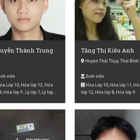
uyễn Thành Trung
Tăng Thị Kiều Anh
Huyện Thái Thụy, Thái Bình
nh viên
Sinh viên
a Lớp 10, Hóa lớp 12, Hóa
Hóa Lớp 10, Hóa lớp 11, Hó
8, Hóa lớp 9 , Lý lớp 7, Lý lớp 8,
lớp 12, Hóa lớp 8, Hóa lớp 9
ớp 9 , Tiếng Trung cho trẻ em,
 lớp 5, Toán lớp 6, Toán lớp 7,
n lớp 8