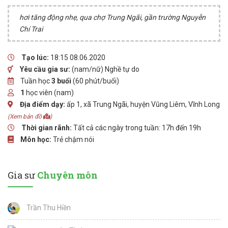
hơi tăng động nhẹ, qua chợ Trung Ngãi, gần trường Nguyễn
Chí Trai
Tạo lúc:
18:15 08.06.2020
Yêu cầu gia sư:
(nam/nữ) Nghề tự do
Tuần học
3 buổi
(60 phút/buổi)
1
học viên (nam)
Địa điểm dạy:
ấp 1, xã Trung Ngãi, huyện Vũng Liêm, Vĩnh Long
(Xem bản đồ
)
Thời gian rãnh:
Tất cả các ngày trong tuần: 17h đến 19h
Môn học:
Trẻ chậm nói
Gia sư
Chuyên môn
Trần Thu Hiền