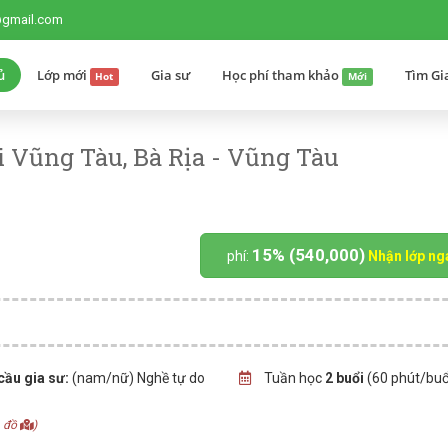
@gmail.com
ủ
Lớp mới
Gia sư
Học phí tham khảo
Tìm Gi
Hot
Mới
 Vũng Tàu, Bà Rịa - Vũng Tàu
15% (540,000)
phí:
Nhận lớp ng
cầu gia sư:
(nam/nữ) Nghề tự do
Tuần học
2 buổi
(60 phút/buổ
n đồ
)