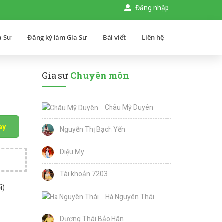
Đăng nhập
a Sư
Đăng ký làm Gia Sư
Bài viết
Liên hệ
Gia sư
Chuyên môn
Châu Mỹ Duyên
ay
Nguyễn Thị Bạch Yến
Diệu My
Tài khoản 7203
i)
Hà Nguyên Thái
Dương Thái Bảo Hân