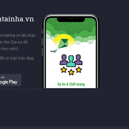
tainha.vn
emtainha.vn để nhận
ặc tìm Gia sư dễ
 Học viên)
đã có mặt trên App