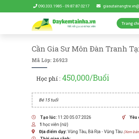
090.333.1985
-
09.87.87.0217
giasutainangtre.vn
Trang ch
Cần Gia Sư Môn Đàn Tranh Tại
Mã Lớp: 26923
450,000/Buổi
Học phí :
Bé 15 tuổi
Tạo lúc:
11:20 05.07.2026
Yêu 
1
học viên (nữ)
Địa điểm dạy:
Vũng Tàu, Bà Rịa - Vũng Tàu
(Xem bả
Thời gian rãnh: