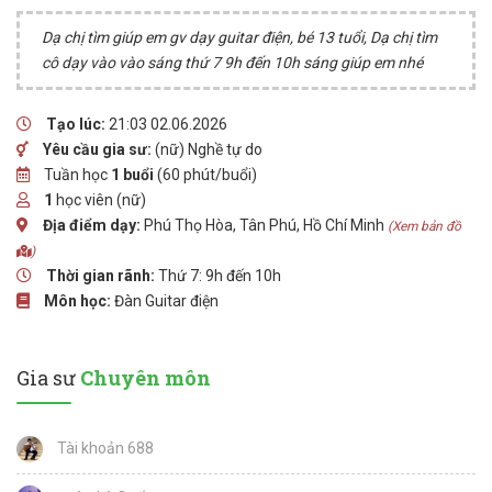
Dạ chị tìm giúp em gv dạy guitar điện, bé 13 tuổi, Dạ chị tìm
cô dạy vào vào sáng thứ 7 9h đến 10h sáng giúp em nhé
Tạo lúc:
21:03 02.06.2026
Yêu cầu gia sư:
(nữ) Nghề tự do
Tuần học
1 buổi
(60 phút/buổi)
1
học viên (nữ)
Địa điểm dạy:
Phú Thọ Hòa, Tân Phú, Hồ Chí Minh
(Xem bản đồ
)
Thời gian rãnh:
Thứ 7: 9h đến 10h
Môn học:
Đàn Guitar điện
Gia sư
Chuyên môn
Tài khoản 688