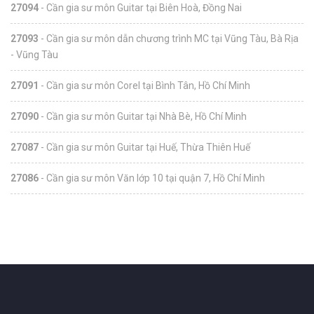
27094
- Cần gia sư môn Guitar tại Biên Hoà, Đồng Nai
27093
- Cần gia sư môn dẫn chương trình MC tại Vũng Tàu, Bà Rịa
- Vũng Tàu
27091
- Cần gia sư môn Corel tại Bình Tân, Hồ Chí Minh
27090
- Cần gia sư môn Guitar tại Nhà Bè, Hồ Chí Minh
27087
- Cần gia sư môn Guitar tại Huế, Thừa Thiên Huế
27086
- Cần gia sư môn Văn lớp 10 tại quận 7, Hồ Chí Minh