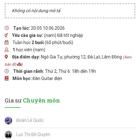
Không có nội dung mô tả
Tạo lúc:
20:05 10.06.2026
Yêu cầu gia sư:
(nam) Đã tốt nghiệp
Tuần học
2 buổi
(60 phút/buổi)
1
học viên (nam)
Địa điểm dạy:
Ngô Gia Tự, phường 12, Đà Lạt, Lâm Đồng
(Xem
bản đồ
)
Thời gian rãnh:
Thứ 2, Thứ 6: 18h đến 19h
Môn học:
Đàn Guitar điện
Gia sư
Chuyên môn
Đoàn Lê Quốc
Lục Thị Đỗ Quyên