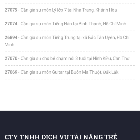
27075
- Cần gia sư môn Lý lớp 7 tại Nha Trang, Khánh Hòa
27074
- Cần gia sư môn Tiếng Hàn tại Bình Thạnh, Hồ Chí Minh
26894
- Cần gia sư môn Tiếng Trung tại xã Bắc Tân Uyên, Hồ Chí
Minh
27070
- Cần gia sư cho bé chậm nói 3 tuổi tại Ninh Kiều, Cần Thơ
27069
- Cần gia sư môn Guitar tại Buôn Ma Thuột, Đắk Lắk.
CTY TNHH DỊCH VỤ TÀI NĂNG TRẺ