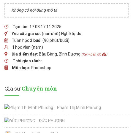
Không có nội dung mô tả
Tạo lúc:
17:03 17.11.2025
Yêu cầu gia sư:
(nam/nữ) Nghề tự do
Tuần học
2 buổi
(90 phút/buổi)
1
học viên (nam)
Địa điểm dạy:
Bàu Bàng, Bình Dương
(Xem bản đồ
)
Thời gian rãnh:
Môn học:
Photoshop
Gia sư
Chuyên môn
Phạm Thị Minh Phương
ĐỨC PHƯỢNG