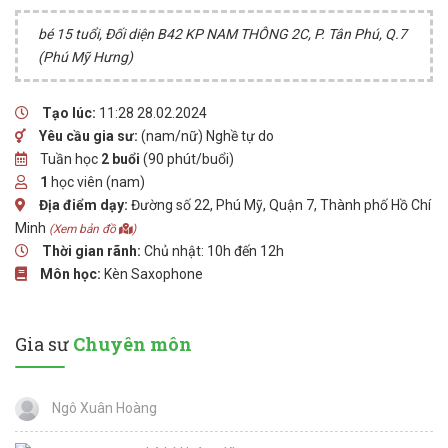
bé 15 tuổi, Đối diện B42 KP NAM THÔNG 2C, P. Tân Phú, Q.7
(Phú Mỹ Hưng)
Tạo lúc:
11:28 28.02.2024
Yêu cầu gia sư:
(nam/nữ) Nghề tự do
Tuần học
2 buổi
(90 phút/buổi)
1
học viên (nam)
Địa điểm dạy:
Đường số 22, Phú Mỹ, Quận 7, Thành phố Hồ Chí
Minh
(Xem bản đồ
)
Thời gian rãnh:
Chủ nhật: 10h đến 12h
Môn học:
Kèn Saxophone
Gia sư
Chuyên môn
Ngô Xuân Hoàng