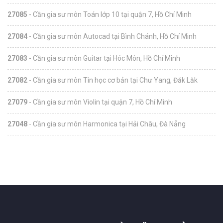
27085
- Cần gia sư môn Toán lớp 10 tại quận 7, Hồ Chí Minh
27084
- Cần gia sư môn Autocad tại Bình Chánh, Hồ Chí Minh
27083
- Cần gia sư môn Guitar tại Hóc Môn, Hồ Chí Minh
27082
- Cần gia sư môn Tin học cơ bản tại Chư Yang, Đăk Lăk
27079
- Cần gia sư môn Violin tại quận 7, Hồ Chí Minh
27048
- Cần gia sư môn Harmonica tại Hải Châu, Đà Nẵng