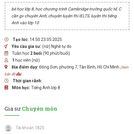
bé học lớp 8, học chương trình Cambridge trường quốc tế, C
cần gv chuyên Anh, chuyên luyện thi IELTS, luyện thi tiếng
Anh vào lớp 10
Tạo lúc:
14:50 23.05.2025
Yêu cầu gia sư:
(nữ) Nghề tự do
Tuần học
2 buổi
(90 phút/buổi)
1
học viên (nữ)
Địa điểm dạy:
Đông Sơn, phường 7, Tân Bình, Hồ Chí Minh
(Xem
bản đồ
)
Thời gian rãnh:
Môn học:
Tiếng Anh lớp 8
Gia sư
Chuyên môn
Tài khoản 1825