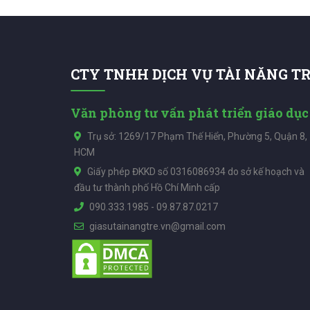
CTY TNHH DỊCH VỤ TÀI NĂNG T
Văn phòng tư vấn phát triển giáo dục
Trụ sở: 1269/17 Phạm Thế Hiển, Phường 5, Quận 8,
HCM
Giấy phép ĐKKD số 0316086934 do sở kế hoạch và
đầu tư thành phố Hồ Chí Minh cấp
090.333.1985
-
09.87.87.0217
giasutainangtre.vn@gmail.com