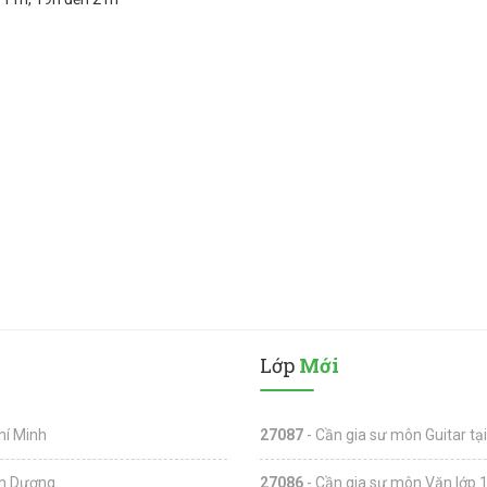
Lớp
Mới
hí Minh
27087
- Cần gia sư môn Guitar tạ
nh Dương
27086
- Cần gia sư môn Văn lớp 1