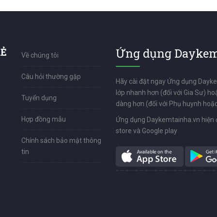
RẺ
Ứng dụng Daykem
Về chúng tôi
Câu hỏi thường gặp
Hãy cài đặt ngay Ứng dụng Dayk
lớp nhanh hơn (đối với Gia Sư) ho
Tuyển dụng
dàng hơn (đối với Phụ huynh hoặc
Hợp đồng mẫu
Ứng dụng Daykemtainha.vn hiện 
store và Google play
Chính sách bảo mật thông
tin