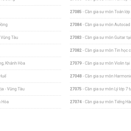
27085
- Cần gia sư môn Toán lớp 
Đồng
27084
- Cần gia sư môn Autocad 
- Vũng Tàu
27083
- Cần gia sư môn Guitar tạ
27082
- Cần gia sư môn Tin học c
ang, Khánh Hòa
27079
- Cần gia sư môn Violin tại
 Huế
27048
- Cần gia sư môn Harmonic
ịa - Vũng Tàu
27075
- Cần gia sư môn Lý lớp 7 
h Hòa
27074
- Cần gia sư môn Tiếng Hàn