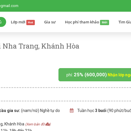
@gmail.com
ủ
Lớp mới
Gia sư
Học phí tham khảo
Tìm Gi
Hot
Mới
i Nha Trang, Khánh Hòa
25% (600,000)
phí:
Nhận lớp ng
cầu gia sư:
(nam/nữ) Nghề tự do
Tuần học
3 buổi
(90 phút/buổ
ng, Khánh Hòa
(Xem bản đồ
)
n 11h, 19h đến 21h