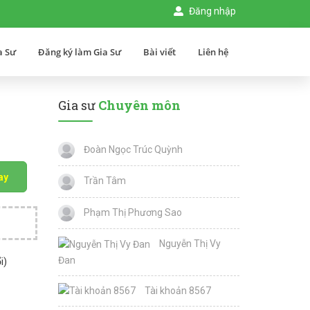
Đăng nhập
a Sư
Đăng ký làm Gia Sư
Bài viết
Liên hệ
Gia sư
Chuyên môn
Đoàn Ngọc Trúc Quỳnh
ay
Trần Tâm
Phạm Thị Phương Sao
Nguyễn Thị Vy
Đan
i)
Tài khoản 8567