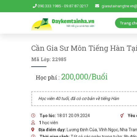
090.333.1985
-
09.87.87.0217
giasutainangtre.vn
Trang ch
Cần Gia Sư Môn Tiếng Hàn Tạ
Mã Lớp: 22985
200,000/Buổi
Học phí :
Học viên 40 tuổi, đã có cơ bản về tiếng Hàn
Tạo lúc:
18:01 20.09.2024
Yêu 
1
học viên
Địa điểm dạy:
Lương Định Của, Vĩnh Ngọc, Nha Tra
Thời gian rãnh:
Tất cả các ngày trong tuần: 9h đế