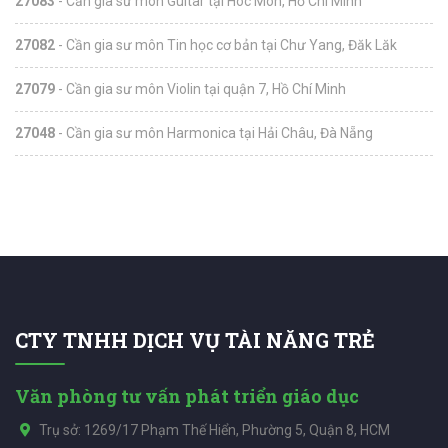
27083
- Cần gia sư môn Guitar tại Hóc Môn, Hồ Chí Minh
27082
- Cần gia sư môn Tin học cơ bản tại Chư Yang, Đăk Lăk
27079
- Cần gia sư môn Violin tại quận 7, Hồ Chí Minh
27048
- Cần gia sư môn Harmonica tại Hải Châu, Đà Nẵng
CTY TNHH DỊCH VỤ TÀI NĂNG TRẺ
Văn phòng tư vấn phát triển giáo dục
Trụ sở: 1269/17 Phạm Thế Hiển, Phường 5, Quận 8, HCM