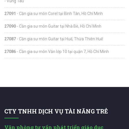
- Vũng Tàu
27091
- Cần gia sư môn Corel tại Bình Tân, Hồ Chí Minh
27090
- Cần gia sư môn Guitar tại Nhà Bè, Hồ Chí Minh
27087
- Cần gia sư môn Guitar tại Huế, Thừa Thiên Huế
27086
- Cần gia sư môn Văn lớp 10 tại quận 7, Hồ Chí Minh
CTY TNHH DỊCH VỤ TÀI NĂNG TRẺ
Văn phòng tư vấn phát triển giáo dục