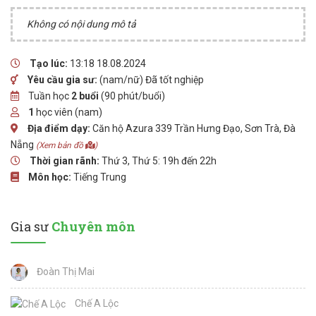
Không có nội dung mô tả
Tạo lúc:
13:18 18.08.2024
Yêu cầu gia sư:
(nam/nữ) Đã tốt nghiệp
Tuần học
2 buổi
(90 phút/buổi)
1
học viên (nam)
Địa điểm dạy:
Căn hộ Azura 339 Trần Hưng Đạo, Sơn Trà, Đà
Nẵng
(Xem bản đồ
)
Thời gian rãnh:
Thứ 3, Thứ 5: 19h đến 22h
Môn học:
Tiếng Trung
Gia sư
Chuyên môn
Đoàn Thị Mai
Chế A Lộc