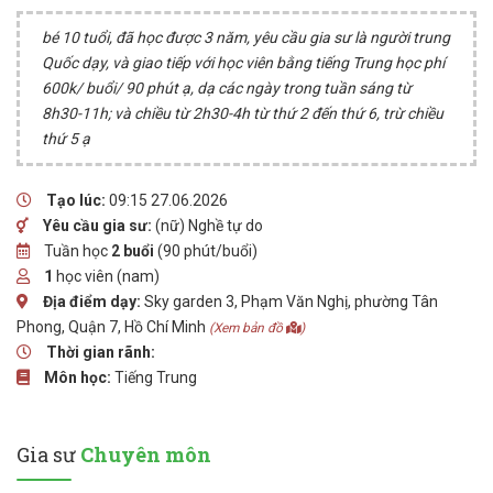
bé 10 tuổi, đã học được 3 năm, yêu cầu gia sư là người trung
Quốc dạy, và giao tiếp với học viên bằng tiếng Trung học phí
600k/ buổi/ 90 phút ạ, dạ các ngày trong tuần sáng từ
8h30-11h; và chiều từ 2h30-4h từ thứ 2 đến thứ 6, trừ chiều
thứ 5 ạ
Tạo lúc:
09:15 27.06.2026
Yêu cầu gia sư:
(nữ) Nghề tự do
Tuần học
2 buổi
(90 phút/buổi)
1
học viên (nam)
Địa điểm dạy:
Sky garden 3, Phạm Văn Nghị, phường Tân
Phong, Quận 7, Hồ Chí Minh
(Xem bản đồ
)
Thời gian rãnh:
Môn học:
Tiếng Trung
Gia sư
Chuyên môn