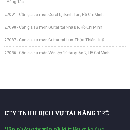
- Vũng Tàu
27091
- Cần gia sư môn Corel tại Bình Tân, Hồ Chí Minh
27090
- Cần gia sư môn Guitar tại Nhà Bè, Hồ Chí Minh
27087
- Cần gia sư môn Guitar tại Huế, Thừa Thiên Huế
27086
- Cần gia sư môn Văn lớp 10 tại quận 7, Hồ Chí Minh
CTY TNHH DỊCH VỤ TÀI NĂNG TRẺ
Văn phòng tư vấn phát triển giáo dục