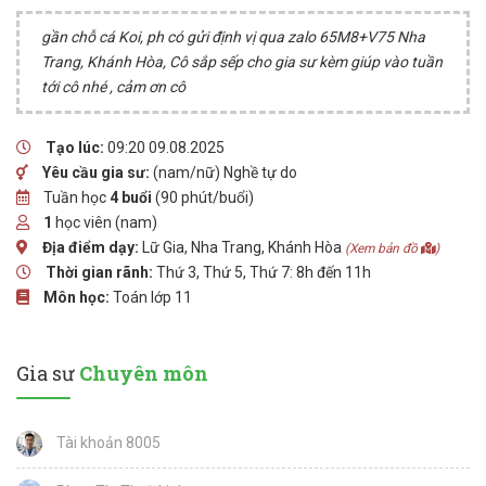
gần chỗ cá Koi, ph có gửi định vị qua zalo 65M8+V75 Nha
Trang, Khánh Hòa, Cô sắp sếp cho gia sư kèm giúp vào tuần
tới cô nhé , cảm ơn cô
Tạo lúc:
09:20 09.08.2025
Yêu cầu gia sư:
(nam/nữ) Nghề tự do
Tuần học
4 buổi
(90 phút/buổi)
1
học viên (nam)
Địa điểm dạy:
Lữ Gia, Nha Trang, Khánh Hòa
(Xem bản đồ
)
Thời gian rãnh:
Thứ 3, Thứ 5, Thứ 7: 8h đến 11h
Môn học:
Toán lớp 11
Gia sư
Chuyên môn
Tài khoản 8005