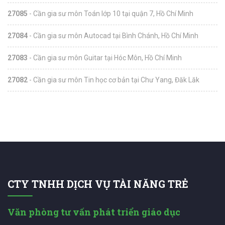
27085
- Cần gia sư môn Toán lớp 10 tại quận 7, Hồ Chí Minh
27084
- Cần gia sư môn Autocad tại Bình Chánh, Hồ Chí Minh
27083
- Cần gia sư môn Guitar tại Hóc Môn, Hồ Chí Minh
27082
- Cần gia sư môn Tin học cơ bản tại Chư Yang, Đăk Lăk
CTY TNHH DỊCH VỤ TÀI NĂNG TRẺ
Văn phòng tư vấn phát triển giáo dục