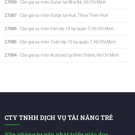
27090
- Cần gia sư môn Guitar tại Nhà Bè, Hồ Chí Minh
27087
- Cần gia sư môn Guitar tại Huế, Thừa Thiên Huế
27086
- Cần gia sư môn Văn lớp 10 tại quận 7, Hồ Chí Minh
27085
- Cần gia sư môn Toán lớp 10 tại quận 7, Hồ Chí Minh
27084
- Cần gia sư môn Autocad tại Bình Chánh, Hồ Chí Minh
CTY TNHH DỊCH VỤ TÀI NĂNG TRẺ
Văn phòng tư vấn phát triển giáo dục