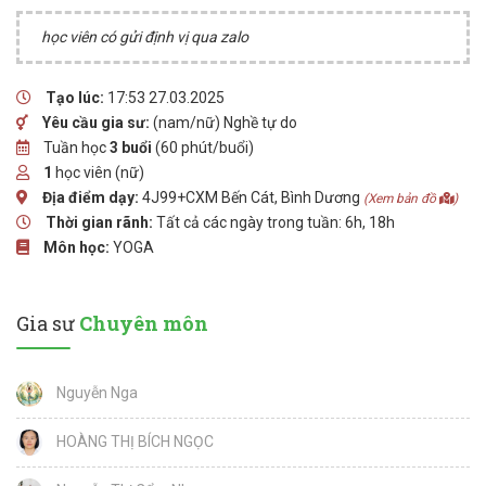
học viên có gửi định vị qua zalo
Tạo lúc:
17:53 27.03.2025
Yêu cầu gia sư:
(nam/nữ) Nghề tự do
Tuần học
3 buổi
(60 phút/buổi)
1
học viên (nữ)
Địa điểm dạy:
4J99+CXM Bến Cát, Bình Dương
(Xem bản đồ
)
Thời gian rãnh:
Tất cả các ngày trong tuần: 6h, 18h
Môn học:
YOGA
Gia sư
Chuyên môn
Nguyễn Nga
HOÀNG THỊ BÍCH NGỌC