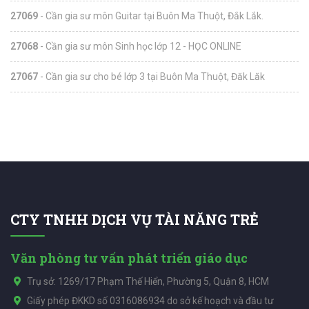
27069
- Cần gia sư môn Guitar tại Buôn Ma Thuột, Đắk Lắk.
27068
- Cần gia sư môn Sinh học lớp 12 - HỌC ONLINE
27067
- Cần gia sư cho bé lớp 3 tại Buôn Ma Thuột, Đăk Lăk
CTY TNHH DỊCH VỤ TÀI NĂNG TRẺ
Văn phòng tư vấn phát triển giáo dục
Trụ sở: 1269/17 Phạm Thế Hiển, Phường 5, Quận 8, HCM
Giấy phép ĐKKD số 0316086934 do sở kế hoạch và đầu tư