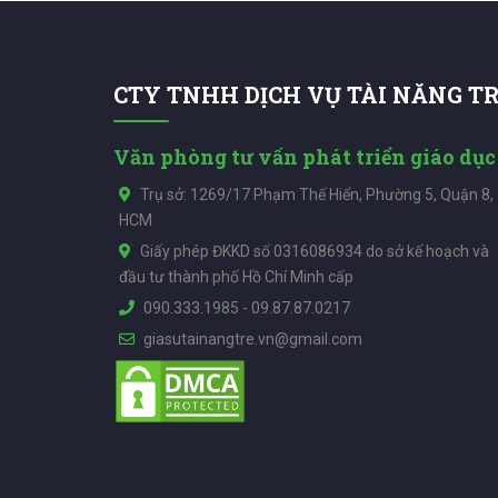
CTY TNHH DỊCH VỤ TÀI NĂNG T
Văn phòng tư vấn phát triển giáo dục
Trụ sở: 1269/17 Phạm Thế Hiển, Phường 5, Quận 8,
HCM
Giấy phép ĐKKD số 0316086934 do sở kế hoạch và
đầu tư thành phố Hồ Chí Minh cấp
090.333.1985
-
09.87.87.0217
giasutainangtre.vn@gmail.com