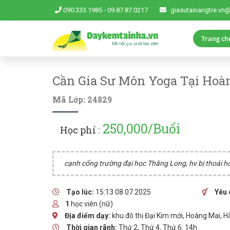
090.333.1985
-
09.87.87.0217
giasutainangtre.vn
Trang ch
Cần Gia Sư Môn Yoga Tại Hoàn
Mã Lớp: 24829
250,000/Buổi
Học phí :
cạnh cổng trường đại học Thăng Long, hv bị thoái h
Tạo lúc:
15:13 08.07.2025
Yêu 
1
học viên (nữ)
Địa điểm dạy:
khu đô thị Đại Kim mới, Hoàng Mai, H
Thời gian rãnh:
Thứ 2, Thứ 4, Thứ 6: 14h