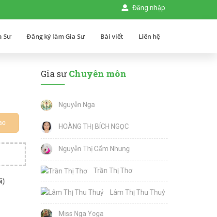
Đăng nhập
a Sư
Đăng ký làm Gia Sư
Bài viết
Liên hệ
Gia sư
Chuyên môn
Nguyễn Nga
ao
HOÀNG THỊ BÍCH NGỌC
Nguyễn Thị Cẩm Nhung
Trần Thị Thơ
i)
Lâm Thị Thu Thuỷ
Miss Nga Yoga