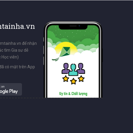
tainha.vn
emtainha.vn để nhận
ặc tìm Gia sư dễ
 Học viên)
đã có mặt trên App