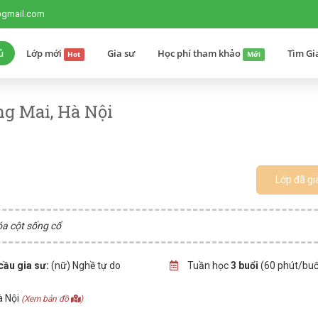
@gmail.com
ủ
Lớp mới
Gia sư
Học phí tham khảo
Tìm Gi
Hot
Mới
g Mai, Hà Nội
Lớp đã gi
óa cột sống cổ
cầu gia sư:
(nữ) Nghề tự do
Tuần học
3 buổi
(60 phút/buổ
à Nội
(Xem bản đồ
)