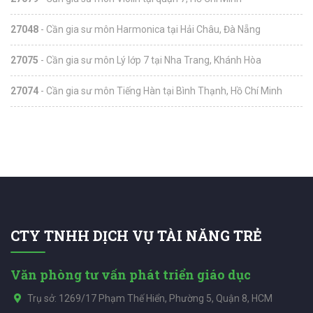
27048
- Cần gia sư môn Harmonica tại Hải Châu, Đà Nẵng
27075
- Cần gia sư môn Lý lớp 7 tại Nha Trang, Khánh Hòa
27074
- Cần gia sư môn Tiếng Hàn tại Bình Thạnh, Hồ Chí Minh
CTY TNHH DỊCH VỤ TÀI NĂNG TRẺ
Văn phòng tư vấn phát triển giáo dục
Trụ sở: 1269/17 Phạm Thế Hiển, Phường 5, Quận 8, HCM