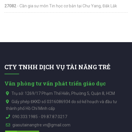
27082
- Cần gia sư môn Tin học cơ bản tại Chư Yang, Đăk Lăk
CTY TNHH DỊCH VỤ TÀI NĂNG TRẺ
Văn phòng tư vấn phát triển giáo dục
Trụ sở: 1269/17 Phạm Thế Hiển, Phường 5, Quận 8, HCM
Giấy phép ĐKKD số 0316086934 do sở kế hoạch và đầu tư
thành phố Hồ Chí Minh cấp
090.333.1985
-
09.87.87.0217
giasutainangtre.vn@gmail.com