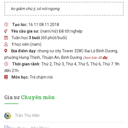
ko giảm chú ý, có nói ngọng
Tạo lúc:
16:11 08.11.2018
Yêu cầu gia sư:
(nam/nữ) Đã tốt nghiệp
Tuần học
3 buổi
(60 phút/buổi)
1
học viên (nam)
Địa điểm dạy:
chung cư city Tower 328C Đại Lộ Bình Dương,
phường Hưng Thịnh, Thuận An, Bình Dương
(Xem bản đồ
)
Thời gian rãnh:
Thứ 2, Thứ 3, Thứ 4, Thứ 5, Thứ 6, Thứ 7: 9h
đến 21h
Môn học:
Trẻ chậm nói
Gia sư
Chuyên môn
Trần Thu Hiền