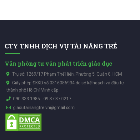
CTY TNHH DỊCH VỤ TÀI NĂNG TRẺ
Văn phòng tư vấn phát triển giáo dục
Trụ sở: 1269/17 Phạm Thế Hiển, Phường 5, Quận 8, HCM
Giấy phép ĐKKD số 0316086934 do sở kế hoạch và đầu tư
thành phố Hồ Chí Minh cấp
090.333.1985
-
09.87.87.0217
giasutainangtre.vn@gmail.com