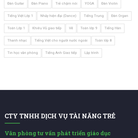
Đàn Guitar
Đàn Piano
Trẻ chậm nói
YOGA
Đàn Violin
Tiếng Việt Lớp 1
Nhảy hiện đại (Dance)
Tiếng Trung
Đàn Organ
Toán Lớp 1
Khiêu Vũ giao tiếp
Vẽ
Toán lớp 9
Tiếng Hàn
Thanh nhạc
Tiếng Việt cho người nước ngoài
Toán lớp 8
Tin học văn phòng
Tiếng Anh Giao tiếp
Lập trình
CTY TNHH DỊCH VỤ TÀI NĂNG TRẺ
Văn phòng tư vấn phát triển giáo dục