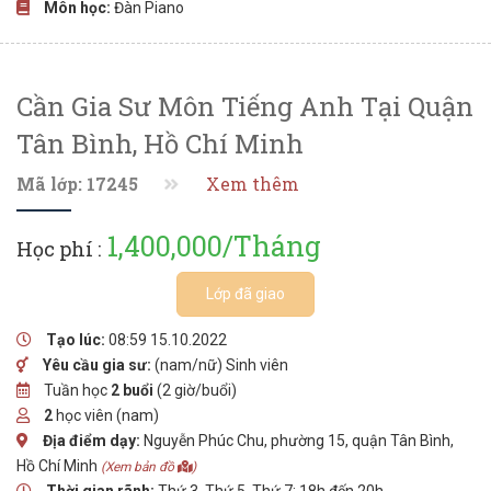
Môn học:
Đàn Piano
Cần Gia Sư Môn Tiếng Anh Tại Quận
Tân Bình, Hồ Chí Minh
Mã lớp: 17245
Xem thêm
1,400,000/Tháng
Học phí :
Lớp đã giao
Tạo lúc:
08:59 15.10.2022
Yêu cầu gia sư:
(nam/nữ) Sinh viên
Tuần học
2 buổi
(2 giờ/buổi)
2
học viên (nam)
Địa điểm dạy:
Nguyễn Phúc Chu, phường 15, quận Tân Bình,
Hồ Chí Minh
(Xem bản đồ
)
Thời gian rãnh:
Thứ 3, Thứ 5, Thứ 7: 18h đến 20h