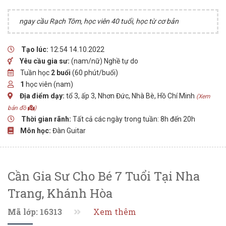
ngay cầu Rạch Tôm, học viên 40 tuổi, học từ cơ bản
Tạo lúc:
12:54 14.10.2022
Yêu cầu gia sư:
(nam/nữ) Nghề tự do
Tuần học
2 buổi
(60 phút/buổi)
1
học viên (nam)
Địa điểm dạy:
tổ 3, ấp 3, Nhơn Đức, Nhà Bè, Hồ Chí Minh
(Xem
bản đồ
)
Thời gian rãnh:
Tất cả các ngày trong tuần: 8h đến 20h
Môn học:
Đàn Guitar
Cần Gia Sư Cho Bé 7 Tuổi Tại Nha
Trang, Khánh Hòa
Mã lớp: 16313
Xem thêm