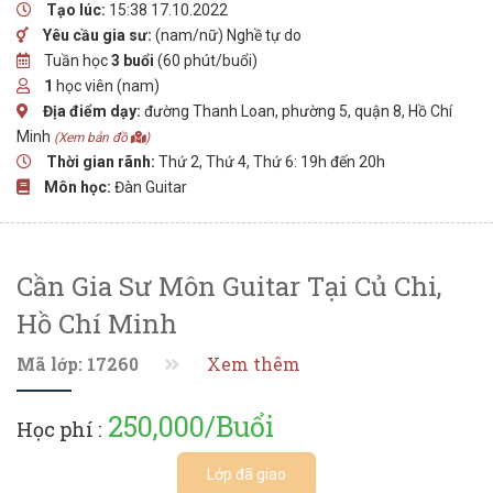
Tạo lúc:
15:38 17.10.2022
Yêu cầu gia sư:
(nam/nữ) Nghề tự do
Tuần học
3 buổi
(60 phút/buổi)
1
học viên (nam)
Địa điểm dạy:
đường Thanh Loan, phường 5, quận 8, Hồ Chí
Minh
(Xem bản đồ
)
Thời gian rãnh:
Thứ 2, Thứ 4, Thứ 6: 19h đến 20h
Môn học:
Đàn Guitar
Cần Gia Sư Môn Guitar Tại Củ Chi,
Hồ Chí Minh
Mã lớp: 17260
Xem thêm
250,000/Buổi
Học phí :
Lớp đã giao