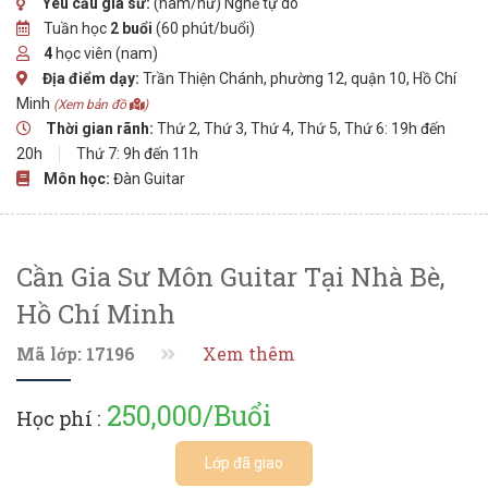
Yêu cầu gia sư:
(nam/nữ) Nghề tự do
Tuần học
2 buổi
(60 phút/buổi)
4
học viên (nam)
Địa điểm dạy:
Trần Thiện Chánh, phường 12, quận 10, Hồ Chí
Minh
(Xem bản đồ
)
Thời gian rãnh:
Thứ 2, Thứ 3, Thứ 4, Thứ 5, Thứ 6: 19h đến
20h
Thứ 7: 9h đến 11h
Môn học:
Đàn Guitar
Cần Gia Sư Môn Guitar Tại Nhà Bè,
Hồ Chí Minh
Mã lớp: 17196
Xem thêm
250,000/Buổi
Học phí :
Lớp đã giao