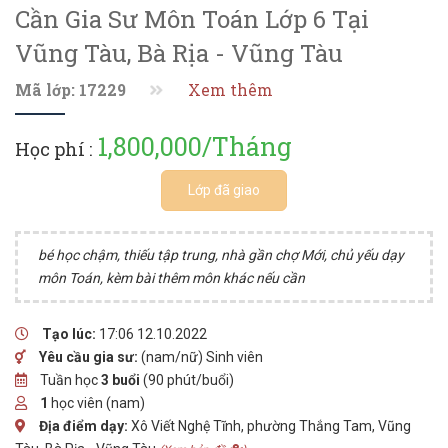
Cần Gia Sư Môn Toán Lớp 6 Tại
Vũng Tàu, Bà Rịa - Vũng Tàu
Mã lớp: 17229
Xem thêm
1,800,000/Tháng
Học phí :
Lớp đã giao
bé học chậm, thiếu tập trung, nhà gần chợ Mới, chủ yếu dạy
môn Toán, kèm bài thêm môn khác nếu cần
Tạo lúc:
17:06 12.10.2022
Yêu cầu gia sư:
(nam/nữ) Sinh viên
Tuần học
3 buổi
(90 phút/buổi)
1
học viên (nam)
Địa điểm dạy:
Xô Viết Nghệ Tĩnh, phường Thắng Tam, Vũng