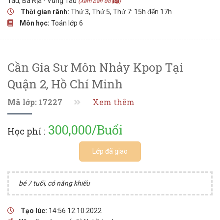
Tàu, Bà Rịa - Vũng Tàu
(Xem bản đồ
)
Thời gian rãnh:
Thứ 3, Thứ 5, Thứ 7: 15h đến 17h
Môn học:
Toán lớp 6
Cần Gia Sư Môn Nhảy Kpop Tại
Quận 2, Hồ Chí Minh
Mã lớp: 17227
Xem thêm
300,000/Buổi
Học phí :
Lớp đã giao
bé 7 tuổi, có năng khiếu
Tạo lúc:
14:56 12.10.2022