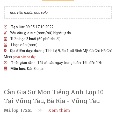
học viên muốn học solo
Tạo lúc:
09:05 17.10.2022
Yêu cầu gia sư:
(nam/nữ) Nghề tự do
Tuần học
2 buổi
(60 phút/buổi)
1
học viên (nam)
Địa điểm dạy:
đường Tỉnh Lộ 9, ấp 1, xã Bình Mỹ, Củ Chi, Hồ Chí
Minh
(Xem bản đồ
)
Thời gian rãnh:
Tất cả các ngày trong tuần: 16h đến 17h
Môn học:
Đàn Guitar
Cần Gia Sư Môn Tiếng Anh Lớp 10
Tại Vũng Tàu, Bà Rịa - Vũng Tàu
Mã lớp: 17251
Xem thêm