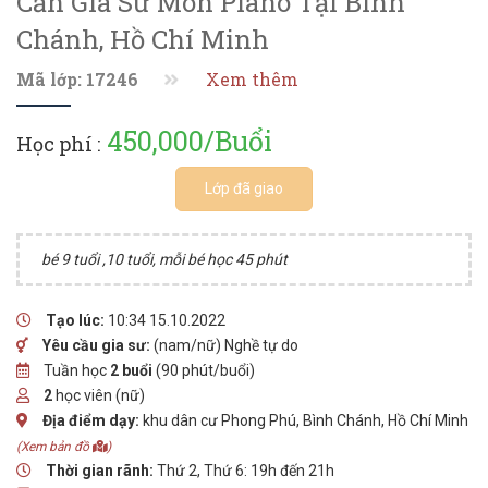
Cần Gia Sư Môn Piano Tại Bình
Chánh, Hồ Chí Minh
Mã lớp: 17246
Xem thêm
450,000/Buổi
Học phí :
Lớp đã giao
bé 9 tuổi ,10 tuổi, mỗi bé học 45 phút
Tạo lúc:
10:34 15.10.2022
Yêu cầu gia sư:
(nam/nữ) Nghề tự do
Tuần học
2 buổi
(90 phút/buổi)
2
học viên (nữ)
Địa điểm dạy:
khu dân cư Phong Phú, Bình Chánh, Hồ Chí Minh
(Xem bản đồ
)
Thời gian rãnh:
Thứ 2, Thứ 6: 19h đến 21h