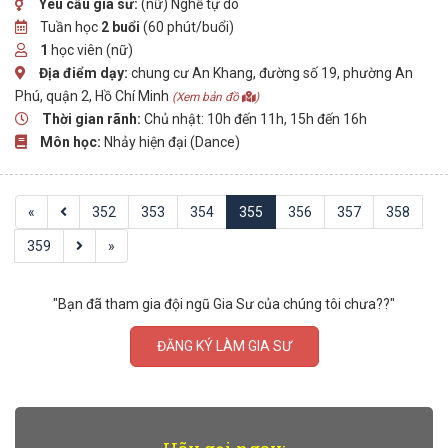
Yêu cầu gia sư:
(nữ) Nghề tự do
Tuần học
2 buổi
(60 phút/buổi)
1
học viên (nữ)
Địa điểm dạy:
chung cư An Khang, đường số 19, phường An
Phú, quận 2, Hồ Chí Minh
(Xem bản đồ
)
Thời gian rãnh:
Chủ nhật: 10h đến 11h, 15h đến 16h
Môn học:
Nhảy hiện đại (Dance)
«
352
353
354
355
356
357
358
359
»
"Bạn đã tham gia đội ngũ Gia Sư của chúng tôi chưa??"
ĐĂNG KÝ LÀM GIA SƯ