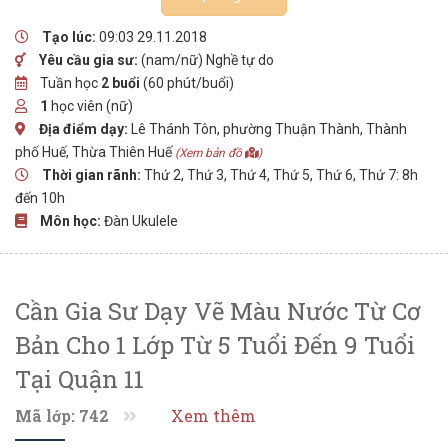
Tạo lúc:
09:03 29.11.2018
Yêu cầu gia sư:
(nam/nữ) Nghề tự do
Tuần học
2 buổi
(60 phút/buổi)
1
học viên (nữ)
Địa điểm dạy:
Lê Thánh Tôn, phường Thuận Thành, Thành
phố Huế, Thừa Thiên Huế
(Xem bản đồ
)
Thời gian rãnh:
Thứ 2, Thứ 3, Thứ 4, Thứ 5, Thứ 6, Thứ 7: 8h
đến 10h
Môn học:
Đàn Ukulele
Cần Gia Sư Dạy Vẽ Màu Nước Từ Cơ
Bản Cho 1 Lớp Từ 5 Tuổi Đến 9 Tuổi
Tại Quận 11
Mã lớp: 742
Xem thêm