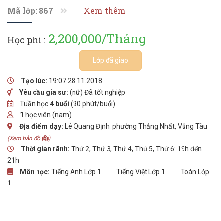
Mã lớp: 867
Xem thêm
2,200,000/Tháng
Học phí :
Lớp đã giao
Tạo lúc:
19:07 28.11.2018
Yêu cầu gia sư:
(nữ) Đã tốt nghiệp
Tuần học
4 buổi
(90 phút/buổi)
1
học viên (nam)
Địa điểm dạy:
Lê Quang Định, phường Thắng Nhất, Vũng Tàu
(Xem bản đồ
)
Thời gian rãnh:
Thứ 2, Thứ 3, Thứ 4, Thứ 5, Thứ 6: 19h đến
21h
Môn học:
Tiếng Anh Lớp 1
Tiếng Việt Lớp 1
Toán Lớp
1