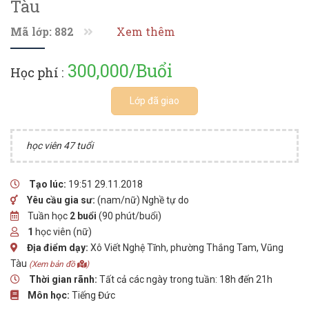
Tàu
Mã lớp: 882
Xem thêm
300,000/Buổi
Học phí :
Lớp đã giao
học viên 47 tuổi
Tạo lúc:
19:51 29.11.2018
Yêu cầu gia sư:
(nam/nữ) Nghề tự do
Tuần học
2 buổi
(90 phút/buổi)
1
học viên (nữ)
Địa điểm dạy:
Xô Viết Nghệ Tĩnh, phường Thắng Tam, Vũng
Tàu
(Xem bản đồ
)
Thời gian rãnh:
Tất cả các ngày trong tuần: 18h đến 21h
Môn học:
Tiếng Đức