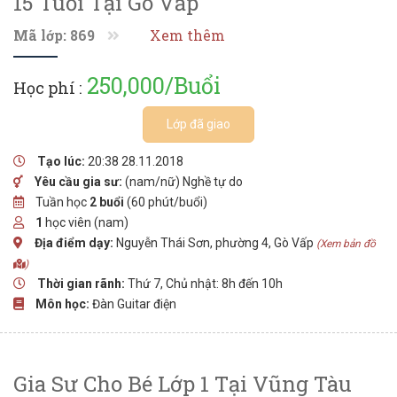
15 Tuổi Tại Gò Vấp
Mã lớp: 869
Xem thêm
250,000/Buổi
Học phí :
Lớp đã giao
Tạo lúc:
20:38 28.11.2018
Yêu cầu gia sư:
(nam/nữ) Nghề tự do
Tuần học
2 buổi
(60 phút/buổi)
1
học viên (nam)
Địa điểm dạy:
Nguyễn Thái Sơn, phường 4, Gò Vấp
(Xem bản đồ
)
Thời gian rãnh:
Thứ 7, Chủ nhật: 8h đến 10h
Môn học:
Đàn Guitar điện
Gia Sư Cho Bé Lớp 1 Tại Vũng Tàu