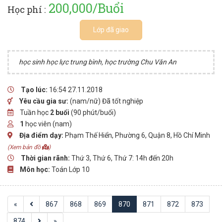
200,000/Buổi
Học phí :
Lớp đã giao
học sinh học lực trung bình, học trường Chu Văn An
Tạo lúc:
16:54 27.11.2018
Yêu cầu gia sư:
(nam/nữ) Đã tốt nghiệp
Tuần học
2 buổi
(90 phút/buổi)
1
học viên (nam)
Địa điểm dạy:
Phạm Thế Hiển, Phường 6, Quận 8, Hồ Chí Minh
(Xem bản đồ
)
Thời gian rãnh:
Thứ 3, Thứ 6, Thứ 7: 14h đến 20h
Môn học:
Toán Lớp 10
«
867
868
869
870
871
872
873
874
»