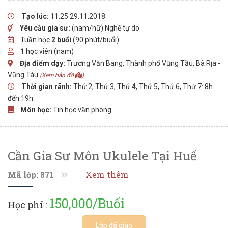
Tạo lúc:
11:25 29.11.2018
Yêu cầu gia sư:
(nam/nữ) Nghề tự do
Tuần học
2 buổi
(90 phút/buổi)
1
học viên (nam)
Địa điểm dạy:
Trương Văn Bang, Thành phố Vũng Tầu, Bà Rịa -
Vũng Tàu
(Xem bản đồ
)
Thời gian rãnh:
Thứ 2, Thứ 3, Thứ 4, Thứ 5, Thứ 6, Thứ 7: 8h
đến 19h
Môn học:
Tin học văn phòng
Cần Gia Sư Môn Ukulele Tại Huế
Mã lớp: 871
Xem thêm
150,000/Buổi
Học phí :
Lớp đã giao