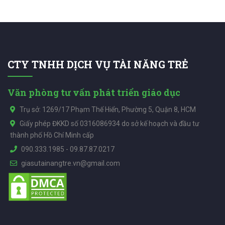
CTY TNHH DỊCH VỤ TÀI NĂNG TRẺ
Văn phòng tư vấn phát triển giáo dục
Trụ sở: 1269/17 Phạm Thế Hiển, Phường 5, Quận 8, HCM
Giấy phép ĐKKD số 0316086934 do sở kế hoạch và đầu tư
thành phố Hồ Chí Minh cấp
090.333.1985
-
09.87.87.0217
giasutainangtre.vn@gmail.com