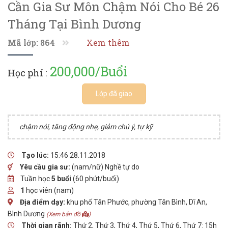
Cần Gia Sư Môn Chậm Nói Cho Bé 26
Tháng Tại Bình Dương
Mã lớp: 864
Xem thêm
200,000/Buổi
Học phí :
Lớp đã giao
chậm nói, tăng động nhẹ, giảm chú ý, tự kỹ
Tạo lúc:
15:46 28.11.2018
Yêu cầu gia sư:
(nam/nữ) Nghề tự do
Tuần học
5 buổi
(60 phút/buổi)
1
học viên (nam)
Địa điểm dạy:
khu phố Tân Phước, phường Tân Bình, Dĩ An,
Bình Dương
(Xem bản đồ
)
Thời gian rãnh:
Thứ 2, Thứ 3, Thứ 4, Thứ 5, Thứ 6, Thứ 7: 15h